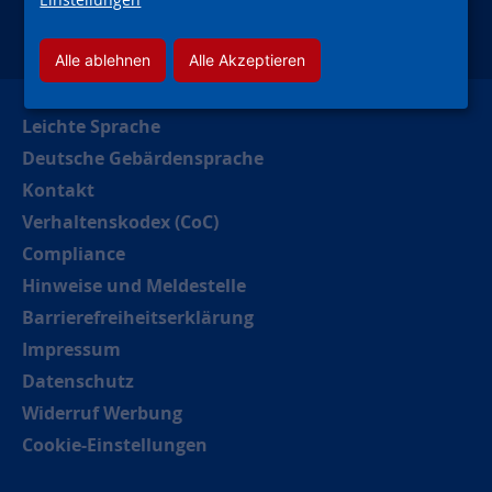
instagram
facebook
youtube
linkedin
kununu
xing
Alle ablehnen
Alle Akzeptieren
Leichte Sprache
Deutsche Gebärdensprache
Kontakt
Verhaltenskodex (CoC)
Compliance
Hinweise und Meldestelle
Barrierefreiheitserklärung
Impressum
Datenschutz
Widerruf Werbung
Cookie-Einstellungen