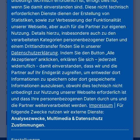
unbedingt technisch erforderlich ist, erfolgt dies nur,
abgeschlossen sein.
wenn Sie damit einverstanden sind. Diese nicht technisch
erforderlichen Dienste dienen der Erstellung von
Expo Real 2025: NHW mit wegweisenden
Statistiken, sowie zur Verbesserung der Funktionalität
unserer Webseite, aber auch für die Partner zur eigenen
Zukunftsthemen
Nutzung. Details hierzu, insbesondere auch zu den
München/Frankfurt a.M. – Die Unternehmensgruppe Nassauische
verarbeiteten Kategorien personenbezogener Daten und
Heimstätte | Wohnstadt (NHW) präsentiert sich vom 6. bis 8.
einem Drittlandtransfer finden Sie in unserer
Oktober 2025 erneut auf der Internationalen Immobilienmesse Expo
Datenschutzerklärung
. Indem Sie den Button „Alle
Real in München. In Halle C1 (Stand 440) bietet die NHW ein
Akzeptieren“ anklicken, erklären Sie sich – jederzeit
umfangreiches Programm, das die drängendsten Fragen der
widerruflich - damit einverstanden, dass wir und die
Immobilien- und Wohnungswirtschaft aufgreift. Im Fokus stehen die
Partner auf Ihr Endgerät zugreifen, um entweder dort
Themen Klimaanpassung, Digitalisierung, sozialer Zusammenhalt
Informationen zu speichern oder dort gespeicherte
und serielle Sanierung. Der NHW-Startup-Accelerator hubitation
Informationen auszulesen, obwohl dies technisch nicht
präsentiert gleich am ersten Messetag die diesjährigen Gewinner des
unbedingt zur Nutzung unserer Webseite erforderlich ist
hubitation contest.
und dass Ihre personenbezogenen Daten durch uns und
Impressum
die Partner weiterverarbeitet werden.
| Für
folgende Zwecke nutzen wir externe Dienste:
Zurück zur Tagübersicht
Analysezwecke, Multimedia & Datenschutz
Zustimmungen
.
Einstellungen