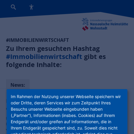
#IMMOBILIENWIRTSCHAFT
Zu Ihrem gesuchten Hashtag
#Immobilienwirtschaft
gibt es
folgende Inhalte:
News:
Im Rahmen der Nutzung unserer Webseite speichern wir
Ehemaliges Postzentrum in Offenbach wird
oder Dritte, deren Services wir zum Zeitpunkt Ihres
Geschichte
Besuchs unserer Webseite eingebunden haben
(„Partner“), Informationen (insbes. Cookies) auf Ihrem
Der Abbruch des ehemaligen Postzentrums an der
Endgerät und/oder greifen auf Informationen, die in
Liebigstraße/Marienstraße in Offenbach wird voraussichtlich in der
Ihrem Endgerät gespeichert sind, zu. Soweit dies nicht
vierten Aprilwoche 2026 beginnen und bis zum Frühjahr 2027