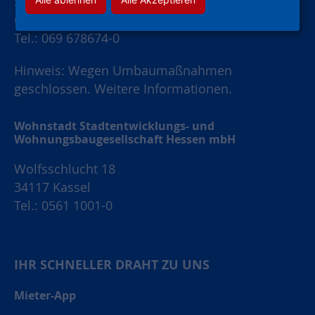
Schaumainkai 47
60596 Frankfurt am Main
Tel.: 069 678674-0
Hinweis: Wegen Umbaumaßnahmen
geschlossen.
Weitere Informationen.
Wohnstadt Stadtentwicklungs- und
Wohnungsbaugesellschaft Hessen mbH
Wolfsschlucht 18
34117 Kassel
Tel.: 0561 1001-0
IHR SCHNELLER DRAHT ZU UNS
Mieter-App