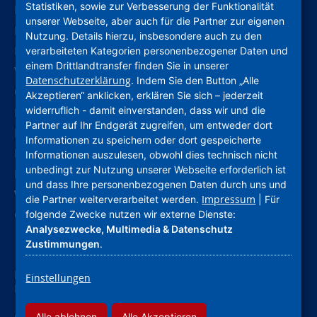
Statistiken, sowie zur Verbesserung der Funktionalität
Leichte Sprache
unserer Webseite, aber auch für die Partner zur eigenen
Deutsche Gebärdensprache
Nutzung. Details hierzu, insbesondere auch zu den
Kontakt
verarbeiteten Kategorien personenbezogener Daten und
einem Drittlandtransfer finden Sie in unserer
Verhaltenskodex (CoC)
Datenschutzerklärung
. Indem Sie den Button „Alle
Compliance
Akzeptieren“ anklicken, erklären Sie sich – jederzeit
widerruflich - damit einverstanden, dass wir und die
Hinweise und Meldestelle
Partner auf Ihr Endgerät zugreifen, um entweder dort
Barrierefreiheitserklärung
Informationen zu speichern oder dort gespeicherte
Impressum
Informationen auszulesen, obwohl dies technisch nicht
unbedingt zur Nutzung unserer Webseite erforderlich ist
Datenschutz
und dass Ihre personenbezogenen Daten durch uns und
Widerruf Werbung
Impressum
die Partner weiterverarbeitet werden.
| Für
Cookie-Einstellungen
folgende Zwecke nutzen wir externe Dienste:
Analysezwecke, Multimedia & Datenschutz
Zustimmungen
.
Nassauische Heimstätte Wohnungs- und
Einstellungen
Entwicklungsgesellschaft mbH
Alle ablehnen
Alle Akzeptieren