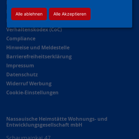
Leichte Sprache
Deutsche Gebärdensprache
Alle ablehnen
Alle Akzeptieren
Kontakt
Verhaltenskodex (CoC)
Compliance
Hinweise und Meldestelle
Barrierefreiheitserklärung
Impressum
Datenschutz
Widerruf Werbung
Cookie-Einstellungen
Nassauische Heimstätte Wohnungs- und
Entwicklungsgesellschaft mbH
Schaumainkai 47