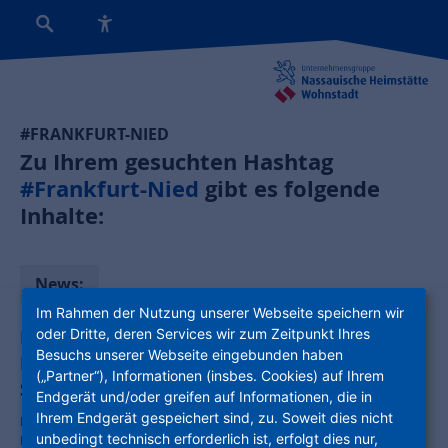
#FRANKFURT-NIED
Zu Ihrem gesuchten Hashtag
#Frankfurt-Nied
gibt es folgende
Inhalte:
News:
Im Rahmen der Nutzung unserer Webseite speichern wir
oder Dritte, deren Services wir zum Zeitpunkt Ihres
Kinder gestalten ihren Spielplatz:
Besuchs unserer Webseite eingebunden haben
Beteiligung zur Neugestaltung des
(„Partner“), Informationen (insbes. Cookies) auf Ihrem
Spielplatzes an der Wörthspitze
Endgerät und/oder greifen auf Informationen, die in
Ihrem Endgerät gespeichert sind, zu. Soweit dies nicht
In einer Beteiligungsaktion am 9. Juli in Frankfurt-Nied können
unbedingt technisch erforderlich ist, erfolgt dies nur,
Kinder und Eltern ihre Ideen und Wünsche zur Neugestaltung des