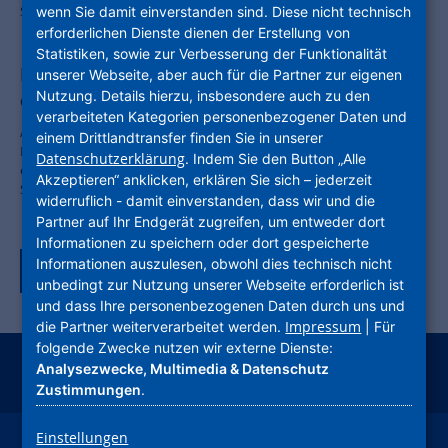
Spielplatzes an der Wörthspitze einbringen.
wenn Sie damit einverstanden sind. Diese nicht technisch
erforderlichen Dienste dienen der Erstellung von
Statistiken, sowie zur Verbesserung der Funktionalität
Kleinspielfeldanlage in Frankfurt-Nied
unserer Webseite, aber auch für die Partner zur eigenen
Nutzung. Details hierzu, insbesondere auch zu den
eröffnet
verarbeiteten Kategorien personenbezogener Daten und
Am 21. März wurden in Frankfurt Nied die neuen Kleinspielfelder am
einem Drittlandtransfer finden Sie in unserer
Denisweg neben dem Sportplatz des FV Alemannia 08 Nied feierlich
Datenschutzerklärung
. Indem Sie den Button „Alle
eröffnet. Die Eröffnungsveranstaltung lockte bei strahlendem
Akzeptieren“ anklicken, erklären Sie sich – jederzeit
Sonnenschein rund 100 Besucherinnen und Besucher an.
widerruflich - damit einverstanden, dass wir und die
Partner auf Ihr Endgerät zugreifen, um entweder dort
Informationen zu speichern oder dort gespeicherte
Informationen auszulesen, obwohl dies technisch nicht
Zurück zur Tagübersicht
unbedingt zur Nutzung unserer Webseite erforderlich ist
und dass Ihre personenbezogenen Daten durch uns und
Impressum
die Partner weiterverarbeitet werden.
| Für
folgende Zwecke nutzen wir externe Dienste:
Analysezwecke, Multimedia & Datenschutz
instagram
facebook
youtube
linkedin
kununu
xing
Zustimmungen
.
Einstellungen