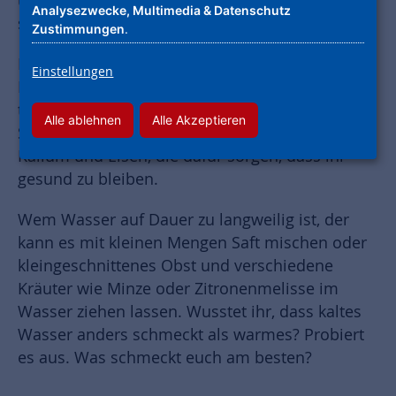
und welche ihr nur selten zu euch nehmen
Analysezwecke, Multimedia & Datenschutz
solltet.
Zustimmungen
.
Das wichtigste für den Körper ist Wasser. Jeder
Einstellungen
Mensch soll ungefähr 8 Gläser Wasser am Tag
trinken. Wasser enthält Mineralien und
Alle ablehnen
Alle Akzeptieren
Spurenelemente wie Calcium, Magnesium,
Kalium und Eisen, die dafür sorgen, dass ihr
gesund zu bleiben.
Wem Wasser auf Dauer zu langweilig ist, der
kann es mit kleinen Mengen Saft mischen oder
kleingeschnittenes Obst und verschiedene
Kräuter wie Minze oder Zitronenmelisse im
Wasser ziehen lassen. Wusstet ihr, dass kaltes
Wasser anders schmeckt als warmes? Probiert
es aus. Was schmeckt euch am besten?