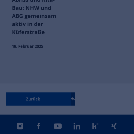
Bau: NHW und
ABG gemeinsam
aktiv in der
Küferstraße
19. Februar 2025
Zurück
instagram
facebook
youtube
linkedin
kununu
xing