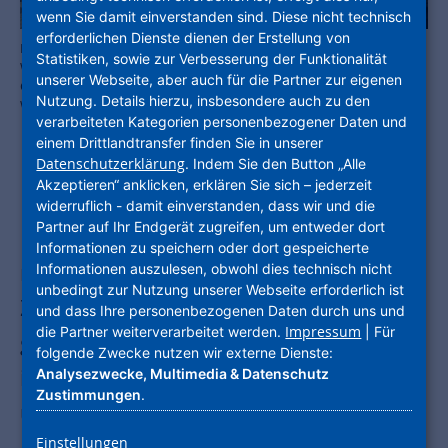
wenn Sie damit einverstanden sind. Diese nicht technisch
erforderlichen Dienste dienen der Erstellung von
Lobte das umsichtige und schnelle Vorgehen der NHW: Hessens
Statistiken, sowie zur Verbesserung der Funktionalität
Wirtschaftsminister Kaweh Mansoori (re.) mit den NHW-
unserer Webseite, aber auch für die Partner zur eigenen
Geschäftsführern Monika Fontaine-Kretschmer und Dr. Constantin
Nutzung. Details hierzu, insbesondere auch zu den
Westphal. Foto: NHW
verarbeiteten Kategorien personenbezogener Daten und
einem Drittlandtransfer finden Sie in unserer
Datenschutzerklärung
. Indem Sie den Button „Alle
Akzeptieren“ anklicken, erklären Sie sich – jederzeit
Die Unternehmensgruppe Nassauische
widerruflich - damit einverstanden, dass wir und die
Partner auf Ihr Endgerät zugreifen, um entweder dort
Heimstätte | Wohnstadt (NHW) hat
Informationen zu speichern oder dort gespeicherte
nach knapp zwei Monaten ein erstes
Informationen auszulesen, obwohl dies technisch nicht
unbedingt zur Nutzung unserer Webseite erforderlich ist
Zwischenresümee zur Küferstraße
und dass Ihre personenbezogenen Daten durch uns und
Impressum
die Partner weiterverarbeitet werden.
| Für
gezogen. Während die Untersuchungen
folgende Zwecke nutzen wir externe Dienste:
in den beiden Gebäuderiegeln 31-33
Analysezwecke, Multimedia & Datenschutz
Zustimmungen
.
und 27-29 in den nicht geräumten
Einstellungen
Bauabschnitten in den oberen