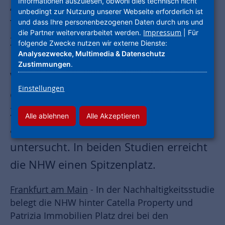
Informationen auszulesen, obwohl dies technisch nicht
Auszeichnungen freuen. Deutschland
unbedingt zur Nutzung unserer Webseite erforderlich ist
Test und Focus Money haben in
und dass Ihre personenbezogenen Daten durch uns und
Impressum
die Partner weiterverarbeitet werden.
| Für
Zusammenarbeit mit dem Institut für
folgende Zwecke nutzen wir externe Dienste:
Analysezwecke, Multimedia & Datenschutz
Management und
Zustimmungen
.
Wirtschaftsforschung in zwei Studien
Einstellungen
das nachhaltige Image sowie die
Zukunftssicherheit der Jobs in
Alle ablehnen
Alle Akzeptieren
ausgewählten Unternehmen
untersucht. In beiden Studien erreicht
die NHW einen Spitzenplatz.
Frankfurt am Main
- In der Nachhaltigkeitsstudie
belegt die NHW hinter Catella Property und
Patrizia Immobilien Platz drei bei den