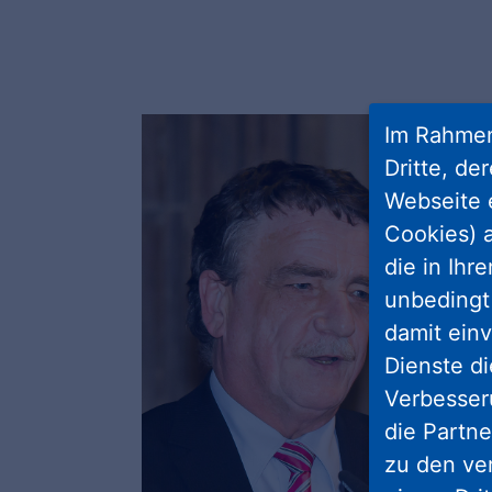
Im Rahmen
Dritte, de
Webseite 
Cookies) a
die in Ihr
unbedingt 
damit einv
Dienste di
Verbesseru
die Partne
zu den ve