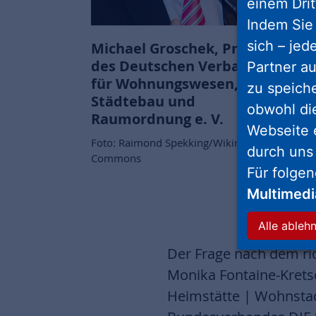
einem Drit
Indem Sie 
sich – jed
Michael Groschek, Präsident
des Deutschen Verbandes
Partner au
für Wohnungswesen,
zu speich
Städtebau und
obwohl di
Raumordnung e. V.
Webseite 
Foto: Raimond Spekking/Wikimedia
durch uns
Commons
Für folge
Multimed
Alle ableh
Der Frage nach dem ri
Monika Fontaine-Kret
Heimstätte | Wohnstadt