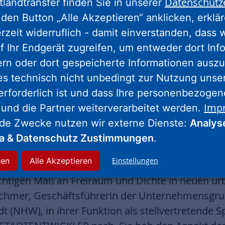
Datenschutz
tlandtransfer finden Sie in unserer
den Button „Alle Akzeptieren“ anklicken, erklä
erzeit widerruflich - damit einverstanden, dass 
f Ihr Endgerät zugreifen, um entweder dort Inf
ern oder dort gespeicherte Informationen auszu
es technisch nicht unbedingt zur Nutzung unse
erforderlich ist und dass Ihre personenbezoge
Imp
 und die Partner weiterverarbeitet werden.
nde Zwecke nutzen wir externe Dienste:
Analys
ia & Datenschutz Zustimmungen
.
nen
Alle Akzeptieren
Einstellungen
chtigen Maß an Freiraum und Dichte in neuen ur
schmer, Geschäftsführerin der Unternehmensgr
 (NHW), in ihrer Funktion als stellvertretende S