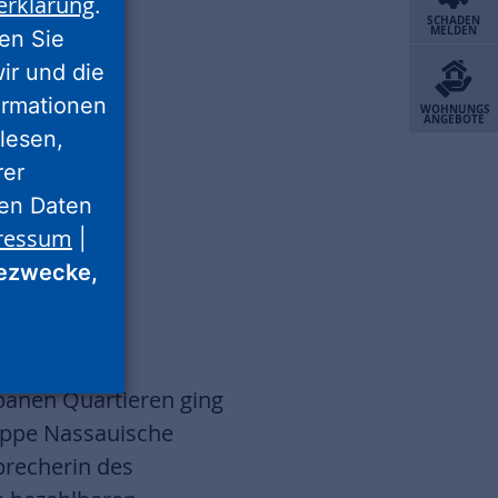
erklärung
.
SCHADEN
MELDEN
ren Sie
wir und die
ormationen
WOHNUNGS
ANGEBOTE
lesen,
rer
nen Daten
ressum
|
ezwecke,
banen Quartieren ging
uppe Nassauische
precherin des