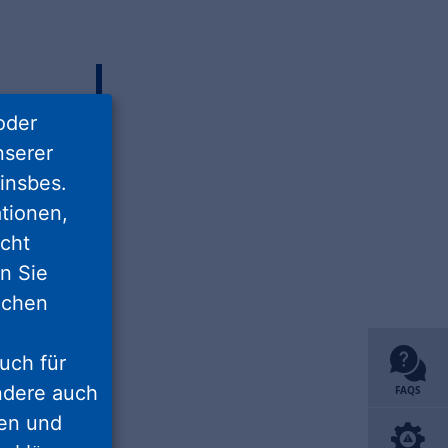
oder
nserer
insbes.
tionen,
icht
nn Sie
lichen
uch für
lich
ondere auch
FAQS
ten und