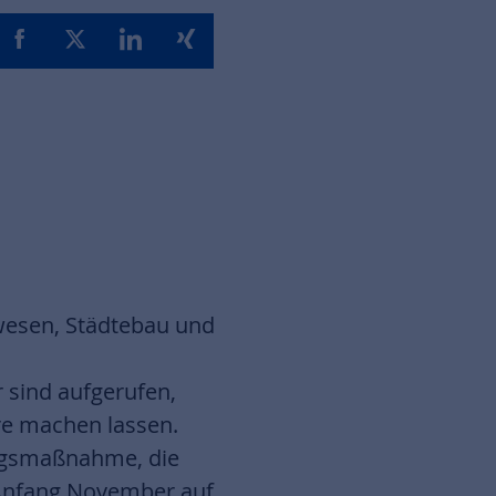
wesen, Städtebau und
r sind aufgerufen,
re machen lassen.
wangsmaßnahme, die
 Anfang November auf