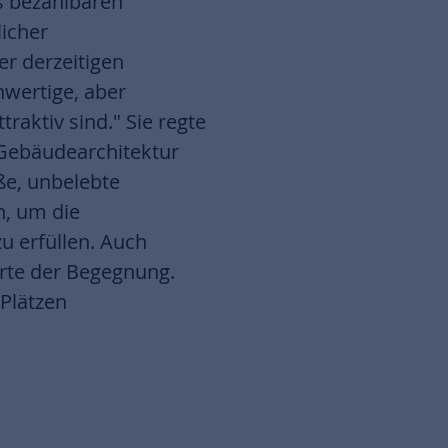
 bezahlbaren
licher
er derzeitigen
hwertige, aber
raktiv sind." Sie regte
r Gebäudearchitektur
ße, unbelebte
n, um die
 erfüllen. Auch
Orte der Begegnung.
 Plätzen