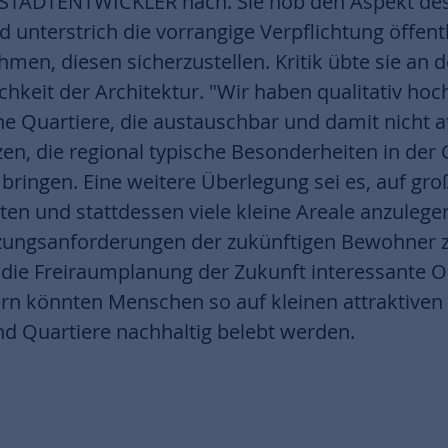
STADTENTWICKLER nach. Sie hob den Aspekt des
nterstrich die vorrangige Verpflichtung öffent
, diesen sicherzustellen. Kritik übte sie an d
chkeit der Architektur. "Wir haben qualitativ hoc
e Quartiere, die austauschbar und damit nicht att
zen, die regional typische Besonderheiten in de
bringen. Eine weitere Überlegung sei es, auf gro
ten und stattdessen viele kleine Areale anzulege
zungsanforderungen der zukünftigen Bewohner zu
 die Freiraumplanung der Zukunft interessante 
rn könnten Menschen so auf kleinen attraktiven
uartiere nachhaltig belebt werden.