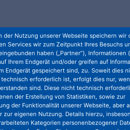
 der Nutzung unserer Webseite speichern wir 
ren Services wir zum Zeitpunkt Ihres Besuchs u
eingebunden haben („Partner“), Informationen (
uf Ihrem Endgerät und/oder greifen auf Informa
em Endgerät gespeichert sind, zu. Soweit dies n
technisch erforderlich ist, erfolgt dies nur, we
erstanden sind. Diese nicht technisch erforder
enen der Erstellung von Statistiken, sowie zur
ng der Funktionalität unserer Webseite, aber a
Wir sind aufgerufen, Gemeinschaft mög
r zur eigenen Nutzung. Details hierzu, insbes
zu machen.
rarbeiteten Kategorien personenbezogener Da