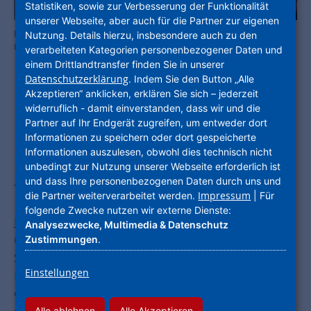
Statistiken, sowie zur Verbesserung der Funktionalität
unserer Webseite, aber auch für die Partner zur eigenen
Monika Fontaine-Kretschmer inmitten ihrer Vorstandskollegen des
Nutzung. Details hierzu, insbesondere auch zu den
Bundeverbands Die Stadtentwickler. Foto: NHW
verarbeiteten Kategorien personenbezogener Daten und
einem Drittlandtransfer finden Sie in unserer
Datenschutzerklärung
. Indem Sie den Button „Alle
Akzeptieren“ anklicken, erklären Sie sich – jederzeit
widerruflich - damit einverstanden, dass wir und die
NHW-Geschäftsführerin Monika
Partner auf Ihr Endgerät zugreifen, um entweder dort
Fontaine-Kretschmer auf dem
Informationen zu speichern oder dort gespeicherte
Informationen auszulesen, obwohl dies technisch nicht
Bundeskongress: Innovative Ansätze
unbedingt zur Nutzung unserer Webseite erforderlich ist
und dass Ihre personenbezogenen Daten durch uns und
für lebenswerte Quartiere
Impressum
die Partner weiterverarbeitet werden.
| Für
folgende Zwecke nutzen wir externe Dienste:
Rostock / Frankfurt am Main
- Von der
Analysezwecke, Multimedia & Datenschutz
ungenutzten Großimmobilie zum kreativen
Zustimmungen
.
Stadtbaustein: Wie das gelingt, zeigte Monika
Einstellungen
Fontaine-Kretschmer am Beispiel des Alten
Gerichts in Wiesbaden. Unsere
Alle ablehnen
Alle Akzeptieren