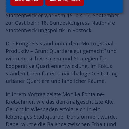
Geschäftsführerin und stellvertretende
Vorstandssprecherin des Bundesverbands Die
Stadtentwickler war vom 15. bis 17. September
zur Gast beim 18. Bundeskongress Nationale
Stadtentwicklungspolitik in Rostock.
Der Kongress stand unter dem Motto „Sozial –
Produktiv – Grün: Quartiere gut gemacht“ und
widmete sich Ansätzen und Strategien für
kooperative Quartiersentwicklung. Im Fokus
standen Ideen für eine nachhaltige Gestaltung
urbaner Quartiere und ländlicher Räume.
In ihrem Vortrag zeigte Monika Fontaine-
Kretschmer, wie das denkmalgeschützte Alte
Gericht in Wiesbaden erfolgreich in ein
lebendiges Stadtquartier transformiert wurde.
Dabei wurde die Balance zwischen Erhalt und