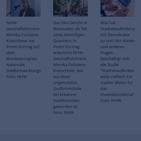
NHW-
Das Alte Gericht in
Was hat
Geschäftsführerin
Wiesbaden als Teil
Städtebauförderung
Monika Fontaine-
eines lebendigen
mit Demokratie
Kretschmer bei
Quartiers: In
zu tun? Mit diesen
ihrem Vortrag auf
ihrem Vortrag
und anderen
dem
erläuterte NHW-
Fragen
Bundeskongress
Geschäftsführerin
beschäftigt sich
Nationale
Monika Fontaine-
die Studie
Stadtentwicklungspolitik.
Kretschmer, wie
"Städtebauförderung
Foto: NHW
aus einer
wirkt vielfach: Ein
ungenutzten
starker Motor für
Großimmobilie
das
ein kreativer
Investitionsklima".
Stadtbaustein
Foto: NHW
geworden ist.
Foto: NHW