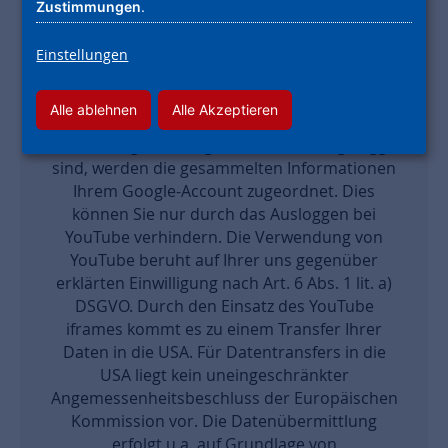
die auf YouTube gehostet werden. Hierbei wird
Zustimmungen
.
auch Ihre IP-Adresse an YouTube übertragen.
Bei jedem Aufruf einer Unterseite unserer
Einstellungen
Website, auf der ein YouTube iframe
eingesetzt wird, kann YouTube nachvollziehen,
Alle ablehnen
Alle Akzeptieren
dass Sie diese Unterseite besucht haben.
Wenn Sie gleichzeitig auf YouTube eingeloggt
sind, werden die gesammelten Informationen
Ihrem Google-Account zugeordnet. Dies
können Sie nur durch das Ausloggen bei
YouTube verhindern. Die Verwendung von
YouTube beruht auf Ihrer uns gegenüber
erklärten Einwilligung nach Art. 6 Abs. 1 lit. a)
DSGVO. Durch den Einsatz des YouTube
iframes kommt es zu einem Transfer Ihrer
Daten in die USA. Für Datentransfers in die
USA liegt kein uneingeschränkter
Angemessenheitsbeschluss der Europäischen
Kommission vor. Die Datenübermittlung
erfolgt u.a. auf Grundlage von