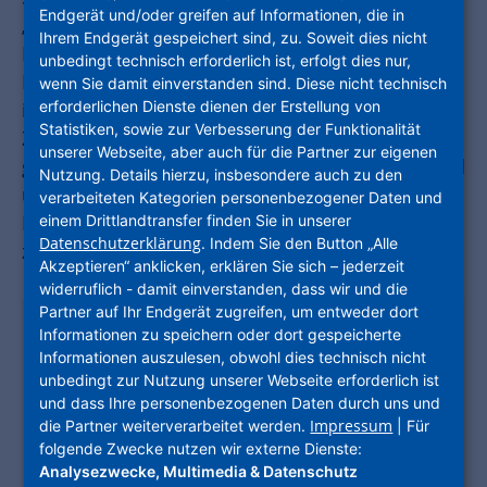
Endgerät und/oder greifen auf Informationen, die in
„Transformationsraum Innenstadt – Kaufhäuser,
Ihrem Endgerät gespeichert sind, zu. Soweit dies nicht
Innenstadtimmobilien und Center im Umbruch“
unbedingt technisch erforderlich ist, erfolgt dies nur,
Beispiele und Strategien zur
wenn Sie damit einverstanden sind. Diese nicht technisch
erforderlichen Dienste dienen der Erstellung von
immobilienwirtschaftlichen Neuausrichtung der
Statistiken, sowie zur Verbesserung der Funktionalität
Zentren im Fokus. Wie sich der Wandel
unserer Webseite, aber auch für die Partner zur eigenen
gestalten lässt, welche Prozesse dafür nötig sind
Nutzung. Details hierzu, insbesondere auch zu den
und wie Einzelhandelsperspektiven für
verarbeiteten Kategorien personenbezogener Daten und
einem Drittlandtransfer finden Sie in unserer
Kommunen aussehen könnten, zeigten
Datenschutzerklärung
. Indem Sie den Button „Alle
zahlreiche Vorträge und Diskussionen.
Akzeptieren“ anklicken, erklären Sie sich – jederzeit
widerruflich - damit einverstanden, dass wir und die
Partner auf Ihr Endgerät zugreifen, um entweder dort
Informationen zu speichern oder dort gespeicherte
Möchten Sie von
Youtube
Informationen auszulesen, obwohl dies technisch nicht
bereitgestellte externe Inhalte laden?
unbedingt zur Nutzung unserer Webseite erforderlich ist
und dass Ihre personenbezogenen Daten durch uns und
Das YouTube iframe haben wir eingebettet,
Impressum
die Partner weiterverarbeitet werden.
| Für
um Ihnen auf unserer Website das Abspielen
folgende Zwecke nutzen wir externe Dienste:
von uns ausgewählten Videos zu ermöglichen,
Analysezwecke, Multimedia & Datenschutz