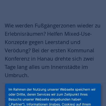
Wie werden Fußgängerzonen wieder zu
Erlebnisräumen? Helfen Mixed-Use-
Konzepte gegen Leerstand und
Verödung? Bei der ersten Kommunal
Konferenz in Hanau drehte sich zwei
Tage lang alles um Innenstädte im
Umbruch.
Ende März fand in Hanau die erste gemeinsame
Im Rahmen der Nutzung unserer Webseite speichern wir
Kommunal Konferenz des German Council of
oder Dritte, deren Services wir zum Zeitpunkt Ihres
Shopping Places und der Brüder-Grimm-Stadt
Besuchs unserer Webseite eingebunden haben
(„Partner“), Informationen (insbes. Cookies) auf Ihrem
statt. An zwei Tagen standen unter dem Titel