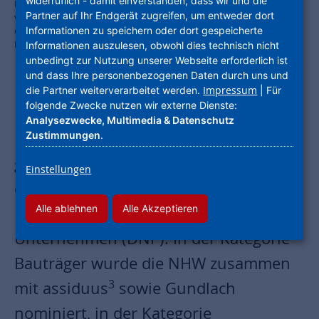
widerruflich - damit einverstanden, dass wir und die
Die Verleihung des Deutschen Nachhaltigkeits-Preises im
Partner auf Ihr Endgerät zugreifen, um entweder dort
vergangenen Jahr. Die NHW ist dieses Jahr unter den besten Drei in
Informationen zu speichern oder dort gespeicherte
den Kategorien Immobilienwirtschaft und Bauträger. Foto: Christian
Koester
Informationen auszulesen, obwohl dies technisch nicht
unbedingt zur Nutzung unserer Webseite erforderlich ist
und dass Ihre personenbezogenen Daten durch uns und
Impressum
die Partner weiterverarbeitet werden.
| Für
folgende Zwecke nutzen wir externe Dienste:
Die Unternehmensgruppe Nassauische
Analysezwecke, Multimedia & Datenschutz
Heimstätte | Wohnstadt (NHW) ist
Zustimmungen
.
gleich in zwei Kategorien unter den
Einstellungen
drei Finalisten des Deutschen
Alle ablehnen
Alle Akzeptieren
Nachhaltigkeitspreises für
Unternehmen (DNP). In der Kategorie
Bauträger wurde die NHW zusammen
3
mit assiduus
sowie Gundlach
nominiert, in der Kategorie