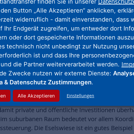
Datenschutz
tlandtransfer finden Sie in unserer
ördertem Wohnen, Bildungseinrichtungen und Ge
den Button „Alle Akzeptieren“ anklicken, erklä
en Umfeld koordiniert werden muss. Gleichzeitig
erzeit widerruflich - damit einverstanden, dass 
hmischtes Quartier als Teil des Stadtgefüges. Bei
f Ihr Endgerät zugreifen, um entweder dort Inf
rung. „Das Schönhofviertel zeigt, was urbane Ve
ern oder dort gespeicherte Informationen auszu
stig trägt und gestaltet. Unser Anspruch ist nich
es technisch nicht unbedingt zur Nutzung unse
t zu entwickeln.“
erforderlich ist und dass Ihre personenbezoge
Imp
 und die Partner weiterverarbeitet werden.
lsheim: Koordination, Vermittlung 
nde Zwecke nutzen wir externe Dienste:
Analys
g
ia & Datenschutz Zustimmungen
.
 Rüsselsheim steuert die NHW-Stadtentwicklungsm
nen
Alle Akzeptieren
Einstellungen
icklungsträger die Baulandentwicklung für die K
amit private und öffentliche Investitionen über
 im suburbanen Raum bedeutet vor allem Koordin
ssteuerung. Die Eselswiese ist ein gutes Beispiel