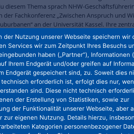
 Zu diesem Thema sprach NHW-Geschäftsführerin
der Fachkonferenz „Zwischen Anspruch und Wir
burbanen“ an der Universität Kassel. Ihre zentr
arbeit müssen her.
 der Nutzung unserer Webseite speichern wir 
ren Services wir zum Zeitpunkt Ihres Besuchs u
uation im Rhein-Main-Gebiet – u.a. steigender 
eingebunden haben („Partner“), Informationen (
ionale Verflechtung von Kernstadt und Umland,
uf Ihrem Endgerät und/oder greifen auf Informa
gkeit – schilderte Fontaine-Kretschmer an zwei k
em Endgerät gespeichert sind, zu. Soweit dies n
igen Spannungsfeldern Quartiersentwicklung heute
technisch erforderlich ist, erfolgt dies nur, we
Frankfurt: sozial durchmischtes Quar
erstanden sind. Diese nicht technisch erforder
enen der Erstellung von Statistiken, sowie zur
ng der Funktionalität unserer Webseite, aber a
Frankfurt ist die NHW als Eigentümer und Bestand
r zur eigenen Nutzung. Details hierzu, insbes
gfristigen Betrieb verantwortlich. Das bedeutet
rarbeiteten Kategorien personenbezogener Da
nd beteiligten Partnern – insbesondere, weil der 