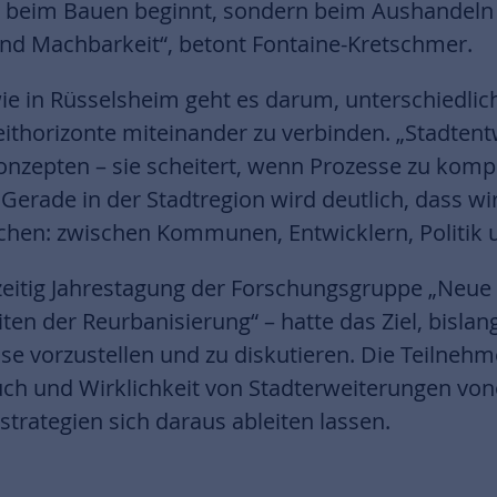
t beim Bauen beginnt, sondern beim Aushandeln 
und Machbarkeit“, betont Fontaine-Kretschmer.
 wie in Rüsselsheim geht es darum, unterschiedlic
ithorizonte miteinander zu verbinden. „Stadtent
onzepten – sie scheitert, wenn Prozesse zu kompl
Gerade in der Stadtregion wird deutlich, dass w
en: zwischen Kommunen, Entwicklern, Politik und
zeitig Jahrestagung der Forschungsgruppe „Neue 
iten der Reurbanisierung“ – hatte das Ziel, bisl
e vorzustellen und zu diskutieren. Die Teilnehm
uch und Wirklichkeit von Stadterweiterungen vo
trategien sich daraus ableiten lassen.