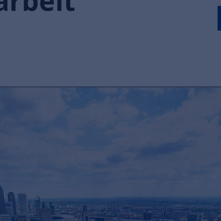
rbeit“