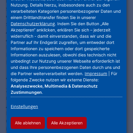
britisch-kanadische Journalist und Autor hat für
Nutzung. Details hierzu, insbesondere auch zu den
seine Publikationen zahlreiche Auszeichnungen
verarbeiteten Kategorien personenbezogener Daten und
erhalten. Bekannt wurde er vor allem durch
einem Drittlandtransfer finden Sie in unserer
seine Bücher „Mythos Überfremdung: Eine
Datenschutzerklärung
. Indem Sie den Button „Alle
Akzeptieren“ anklicken, erklären Sie sich – jederzeit
Abrechnung“ und „Die neue Völkerwanderung:
widerruflich - damit einverstanden, dass wir und die
Arrival City“. Organisiert hat den Kongress der
Partner auf Ihr Endgerät zugreifen, um entweder dort
Fachbereich Integrierte Stadtentwicklung der
Informationen zu speichern oder dort gespeicherte
ProjektStadt, Moderatorin war Faiza Azarzar,
Informationen auszulesen, obwohl dies technisch nicht
unbedingt zur Nutzung unserer Webseite erforderlich ist
Projektleiterin von „Arrival City Hanau“.
und dass Ihre personenbezogenen Daten durch uns und
Impressum
die Partner weiterverarbeitet werden.
| Für
„Arrival City“: Der Hintergrund
folgende Zwecke nutzen wir externe Dienste:
Analysezwecke, Multimedia & Datenschutz
2016 hatte sich die Stadt Hanau in Kooperation
Zustimmungen
.
mit der ProjektStadt für das Projekt
„Stadtentwicklung und Migration“ der
Einstellungen
Nationalen Stadtentwicklungspolitik beworben
und wurde mit „Arrival City Hanau. Ankommen
Alle ablehnen
Alle Akzeptieren
in der Metropolregion gestalten“ in das