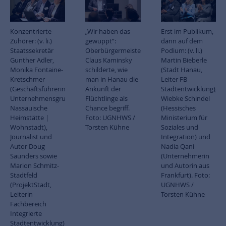
Konzentrierte
„Wir haben das
Erst im Publikum,
Zuhörer: (v. li.)
gewuppt“:
dann auf dem
Staatssekretär
Oberbürgermeister
Podium: (v. li.)
Gunther Adler,
Claus Kaminsky
Martin Bieberle
Monika Fontaine-
schilderte, wie
(Stadt Hanau,
Kretschmer
man in Hanau die
Leiter FB
(Geschäftsführerin
Ankunft der
Stadtentwicklung),
Unternehmensgruppe
Flüchtlinge als
Wiebke Schindel
Nassauische
Chance begriff.
(Hessisches
Heimstätte |
Foto: UGNHWS /
Ministerium für
Wohnstadt),
Torsten Kühne
Soziales und
Journalist und
Integration) und
Autor Doug
Nadia Qani
Saunders sowie
(Unternehmerin
Marion Schmitz-
und Autorin aus
Stadtfeld
Frankfurt). Foto:
(ProjektStadt,
UGNHWS /
Leiterin
Torsten Kühne
Fachbereich
Integrierte
Stadtentwicklung).