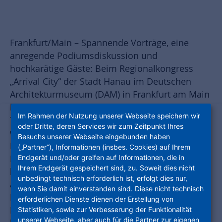
Frankfurt/Main – Spannende Vorträge, eine
anregende Podiumsdiskussion und
hochkarätige Gäste: Beim Regionalkongress
„Arrival City“ der Stadt Hanau im Deutschen
Architekturmuseum (DAM) in Frankfurt am Main
beschäftigten sich rund 50 Teilnehmer mit dem
Im Rahmen der Nutzung unserer Webseite speichern wir
Thema Ankunft und Integration. Mit dabei
oder Dritte, deren Services wir zum Zeitpunkt Ihres
waren auf Einladung der ProjektStadt, einer
Besuchs unserer Webseite eingebunden haben
Marke der Unternehmensgruppe Nassauische
(„Partner“), Informationen (insbes. Cookies) auf Ihrem
Endgerät und/oder greifen auf Informationen, die in
Heimstätte | Wohnstadt, auch zwei ganz
Ihrem Endgerät gespeichert sind, zu. Soweit dies nicht
besondere Gäste: Staatssekretär Gunther Adler
unbedingt technisch erforderlich ist, erfolgt dies nur,
aus dem Bundesministerium des Inneren für
wenn Sie damit einverstanden sind. Diese nicht technisch
Bau und Heimat, Städtebauförderung und
erforderlichen Dienste dienen der Erstellung von
Migration (BUMB), sowie Doug Saunders. Der
Statistiken, sowie zur Verbesserung der Funktionalität
unserer Webseite, aber auch für die Partner zur eigenen