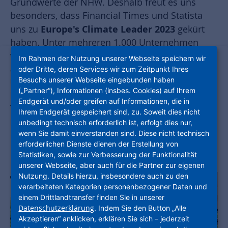
Grundwerte der NHW. Deshalb freut es uns
besonders, dass Financial Times und Statista
Europe's Climate Leader 2023
uns zu
gekürt
haben. Unter mehreren 1.000 Unternehmen
wurde die NHW in der Kategorie Property
Im Rahmen der Nutzung unserer Webseite speichern wir
ausgewählt. In diese Liste schaffen es nur
oder Dritte, deren Services wir zum Zeitpunkt Ihres
Besuchs unserer Webseite eingebunden haben
Unternehmen, die zwischen 2016 und 2021 ihre
(„Partner“), Informationen (insbes. Cookies) auf Ihrem
Emissionsintensität, d.h. ihre wichtigsten
Endgerät und/oder greifen auf Informationen, die in
Treibhausgasemissionen im Verhältnis zu ihren
Ihrem Endgerät gespeichert sind, zu. Soweit dies nicht
Einnahmen, am stärksten verringert haben.
unbedingt technisch erforderlich ist, erfolgt dies nur,
wenn Sie damit einverstanden sind. Diese nicht technisch
erforderlichen Dienste dienen der Erstellung von
Statistiken, sowie zur Verbesserung der Funktionalität
unserer Webseite, aber auch für die Partner zur eigenen
Nutzung. Details hierzu, insbesondere auch zu den
verarbeiteten Kategorien personenbezogener Daten und
einem Drittlandtransfer finden Sie in unserer
Datenschutzerklärung
. Indem Sie den Button „Alle
Akzeptieren“ anklicken, erklären Sie sich – jederzeit