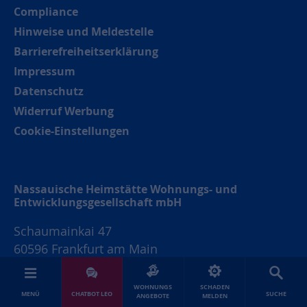
Compliance
Hinweise und Meldestelle
Barrierefreiheitserklärung
Impressum
Datenschutz
Widerruf Werbung
Cookie-Einstellungen
Nassauische Heimstätte Wohnungs- und
Entwicklungsgesellschaft mbH
Schaumainkai 47
60596 Frankfurt am Main
Tel.: 069 678674-0
WOHNUNGS
SCHADEN
MENÜ
CHATBOT LEO
SUCHE
Hinweis: Wegen Umbaumaßnahmen
ANGEBOTE
MELDEN