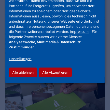
widerruflich - damit einverstanden, dass wir und die
Partner auf Ihr Endgerät zugreifen, um entweder dort
Informationen zu speichern oder dort gespeicherte
Informationen auszulesen, obwohl dies technisch nicht
unbedingt zur Nutzung unserer Webseite erforderlich ist
und dass Ihre personenbezogenen Daten durch uns und
Impressum
die Partner weiterverarbeitet werden.
| Für
Hendrik (li.) und Cilia Tovar (2. v. li.) von FFM-Architekten nahmen
folgende Zwecke nutzen wir externe Dienste:
gemeinsam mit Helge Bitzer (2. v. re.), Leiter Neubau bei der NHW,
Analysezwecke, Multimedia & Datenschutz
sowie Projektleiter Neubau Peter Söhngen (re.) die mit 1.500 Euro
Zustimmungen
.
dotierte Auszeichnung für den GustavsHof in Offenbach entgegen.
Foto: Marika Sturm
Einstellungen
Alle ablehnen
Alle Akzeptieren