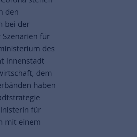
n den
 bei der
 Szenarien für
ministerium des
at Innenstadt
irtschaft, dem
erbänden haben
dtstrategie
nisterin für
n mit einem