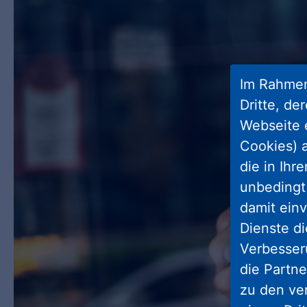
Im Rahmen
Dritte, de
Webseite 
Cookies) a
die in Ihr
unbedingt 
damit einv
Dienste di
Verbesseru
die Partne
zu den ve