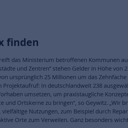
x finden
reift das Ministerium betroffenen Kommunen au
ädte und Zentren“ stehen Gelder in Höhe von 250
von ursprünglich 25 Millionen um das Zehnfach
den Projektaufruf: In deutschlandweit 238 ausg
 Vorhaben umsetzen, um praxistaugliche Konzepte
tädte und Ortskerne zu bringen“, so Geywitz. „W
ielfältige Nutzungen, zum Beispiel durch Repar
aktive Orte zum Verweilen. Ganz besonders wichti