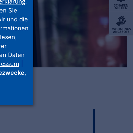
erklärung
.
SCHADEN
MELDEN
ren Sie
wir und die
ormationen
WOHNUNGS
ANGEBOTE
lesen,
rer
nen Daten
ressum
|
ezwecke,