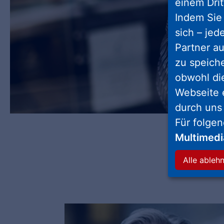
einem Drit
Indem Sie 
sich – jed
Partner au
zu speich
obwohl di
Webseite 
durch uns
Für folge
Multimed
Alle ableh