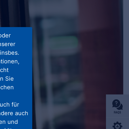
oder
nserer
insbes.
tionen,
icht
nn Sie
lichen
uch für
ondere auch
FAQS
ten und