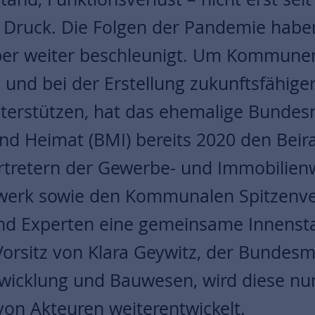
r Druck. Die Folgen der Pandemie habe
ber weiter beschleunigt. Um Kommunen
 und bei der Erstellung zukunftsfähiger
nterstützen, hat das ehemalige Bundes
und Heimat (BMI) bereits 2020 den Beir
rtretern der Gewerbe- und Immobilienw
werk sowie den Kommunalen Spitzenv
nd Experten eine gemeinsame Innensta
Vorsitz von Klara Geywitz, der Bundesmi
wicklung und Bauwesen, wird diese nu
von Akteuren weiterentwickelt.