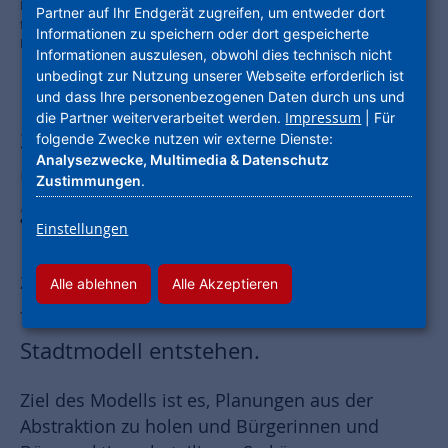
Planungen aus der Abstraktion holen: Diese Idee steckt hinter dem
Partner auf Ihr Endgerät zugreifen, um entweder dort
fotorealistischen, dreidimensionalen Modell der Stadt Kelsterbach.
Informationen zu speichern oder dort gespeicherte
Foto: NHW
Informationen auszulesen, obwohl dies technisch nicht
unbedingt zur Nutzung unserer Webseite erforderlich ist
und dass Ihre personenbezogenen Daten durch uns und
Impressum
die Partner weiterverarbeitet werden.
| Für
32 Stunden ist die Drohne geflogen
folgende Zwecke nutzen wir externe Dienste:
Analysezwecke, Multimedia & Datenschutz
und hat dabei 55.000 Fotos
Zustimmungen
.
geschossen. Unsere Kollegen von der
Einstellungen
ProjektStadt lassen für Kelsterbach –
zum ersten Mal in Hessen – ein
Alle ablehnen
Alle Akzeptieren
fotorealistisches, dreidimensionales
Stadtmodell entstehen.
Ziel des Modells ist es, Planungen aus der
Abstraktion zu holen und Bürgerinnen und