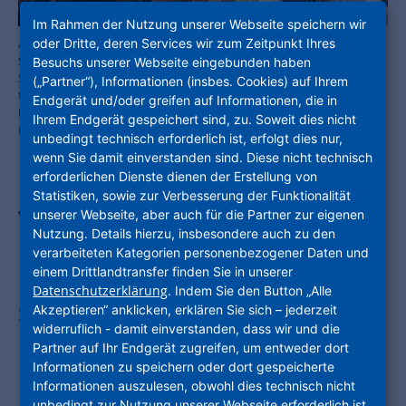
Im Rahmen der Nutzung unserer Webseite speichern wir
oder Dritte, deren Services wir zum Zeitpunkt Ihres
Am Samstag, 25. April, fand auf dem historischen Marktplatz im
Stadtteil Oestrich eine Bürgerbeteiligung im Rahmen des Tages der
Besuchs unserer Webseite eingebunden haben
Städtebauförderung statt. Zahlreiche Bürgerinnen und Bürger
(„Partner“), Informationen (insbes. Cookies) auf Ihrem
folgten der Einladung der Stadt Oestrich-Winkel und brachten ihre
Endgerät und/oder greifen auf Informationen, die in
Ideen und Wünsche für die zukünftige Gestaltung des Platzes ein.
Ihrem Endgerät gespeichert sind, zu. Soweit dies nicht
Foto: ProjektStadt
unbedingt technisch erforderlich ist, erfolgt dies nur,
wenn Sie damit einverstanden sind. Diese nicht technisch
erforderlichen Dienste dienen der Erstellung von
Statistiken, sowie zur Verbesserung der Funktionalität
Von Kassel über Rotenburg an der
unserer Webseite, aber auch für die Partner zur eigenen
Nutzung. Details hierzu, insbesondere auch zu den
Fulda, Lampertheim und Einhausen bis
verarbeiteten Kategorien personenbezogener Daten und
einem Drittlandtransfer finden Sie in unserer
Friedrichroda und Gera: Die
Datenschutzerklärung
. Indem Sie den Button „Alle
Stadtentwicklungsmarke der
Akzeptieren“ anklicken, erklären Sie sich – jederzeit
widerruflich - damit einverstanden, dass wir und die
Unternehmensgruppe Nassauische
Partner auf Ihr Endgerät zugreifen, um entweder dort
Informationen zu speichern oder dort gespeicherte
Heimstätte | Wohnstadt ist für
Informationen auszulesen, obwohl dies technisch nicht
unbedingt zur Nutzung unserer Webseite erforderlich ist