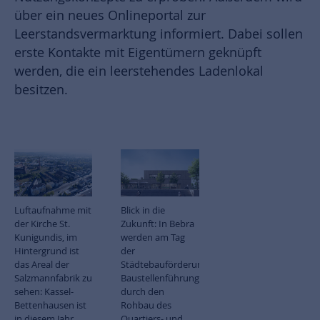
über ein neues Onlineportal zur
Leerstandsvermarktung informiert. Dabei sollen
erste Kontakte mit Eigentümern geknüpft
werden, die ein leerstehendes Ladenlokal
besitzen.
Luftaufnahme mit
Blick in die
der Kirche St.
Zukunft: In Bebra
Kunigundis, im
werden am Tag
Hintergrund ist
der
das Areal der
Städtebauförderung
Salzmannfabrik zu
Baustellenführungen
sehen: Kassel-
durch den
Bettenhausen ist
Rohbau des
in diesem Jahr
Quartiers- und