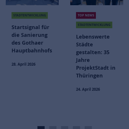
TOP NEWS
STADTENTWICKLUNG
STADTENTWICKLUNG
Bauarbeiten
für die
Lebenswerte
Erschließung
Städte
des Wever-
gestalten: 35
Quartiers
Jahre
beginnen
ProjektStadt in
Thüringen
13. Februar 2026
24. April 2026