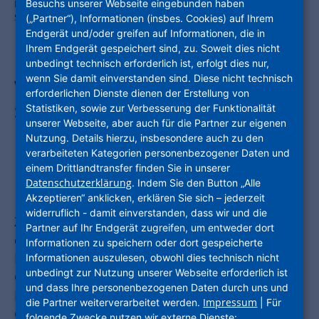
Besuchs unserer Webseite eingebunden haben
Das Team der ProjektStadt unterwegs zum Tag der
Städtebauförderung in Gotha. Foto: NHW
(„Partner“), Informationen (insbes. Cookies) auf Ihrem
Endgerät und/oder greifen auf Informationen, die in
Ihrem Endgerät gespeichert sind, zu. Soweit dies nicht
unbedingt technisch erforderlich ist, erfolgt dies nur,
wenn Sie damit einverstanden sind. Diese nicht technisch
Von Einhausen bis Hofgeismar:
erforderlichen Dienste dienen der Erstellung von
Stadtentwicklungsmarke der
Statistiken, sowie zur Verbesserung der Funktionalität
unserer Webseite, aber auch für die Partner zur eigenen
Unternehmensgruppe Nassauische
Nutzung. Details hierzu, insbesondere auch zu den
verarbeiteten Kategorien personenbezogener Daten und
Heimstätte | Wohnstadt ist für
einem Drittlandtransfer finden Sie in unserer
Datenschutzerklärung
Kommunen in ganz Hessen im Einsatz.
. Indem Sie den Button „Alle
Akzeptieren“ anklicken, erklären Sie sich – jederzeit
widerruflich - damit einverstanden, dass wir und die
Zum Tag der Städtebauförderung finden im Mai
Partner auf Ihr Endgerät zugreifen, um entweder dort
deutschlandweit Veranstaltungen unter dem
Informationen zu speichern oder dort gespeicherte
Motto „Wir im Quartier“ statt. Städte und
Informationen auszulesen, obwohl dies technisch nicht
unbedingt zur Nutzung unserer Webseite erforderlich ist
Gemeinden informieren über ihre Projekte,
und dass Ihre personenbezogenen Daten durch uns und
Planungen und Erfolge – und bieten an, an der
Impressum
die Partner weiterverarbeitet werden.
| Für
Gestaltung des eigenen Lebensumfeldes
folgende Zwecke nutzen wir externe Dienste: