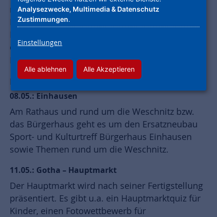
mitzuwirken. In Hessen nehmen mehr als 30
Analysezwecke, Multimedia & Datenschutz
Zustimmungen
.
Kommunen teil, in rund 20 davon ist die
ProjektStadt aktiv, die Stadtentwicklungsmarke
Einstellungen
der Unternehmensgruppe Nassauische
Heimstätte | Wohnstadt.
Alle ablehnen
Alle Akzeptieren
Ein Überblick:
08.05.: Einhausen
Am Rathaus und rund um die Weschnitz bzw.
das Bürgerhaus geht es um den Ersatzneubau
Sport- und Kulturtreff Bürgerhaus Einhausen
sowie Themen rund um die Weschnitz.
11.05.: Gotha – Hauptmarkt
Der Hauptmarkt wird nach seiner Fertigstellung
präsentiert. Es gibt u.a. ein Hauptmarktquiz für
Kinder, einen Fotowettbewerb für