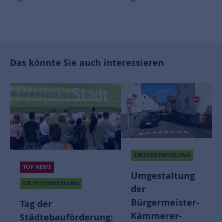
Das könnte Sie auch interessieren
STADTENTWIC
STADTENTWICKLUNG
Ein Blick 
Umgestaltung
KLUNG
unser Ort
der
und in di
Bürgermeister-
Zukunft, 
Kämmerer-
uförderung: