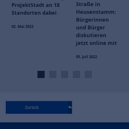
könnte se
Straße in
adt an 18
Heusenstamm:
n dabei
10. Mai 2022
Bürgerinnen
und Bürger
diskutieren
jetzt online mit
05. Juli 2022
Zurück