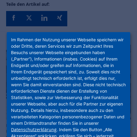
Teile den Artikel auf:
Im Rahmen der Nutzung unserer Webseite speichern wir
oder Dritte, deren Services wir zum Zeitpunkt Ihres
Besuchs unserer Webseite eingebunden haben
(„Partner“), Informationen (insbes. Cookies) auf Ihrem
Endgerät und/oder greifen auf Informationen, die in
Ihrem Endgerät gespeichert sind, zu. Soweit dies nicht
unbedingt technisch erforderlich ist, erfolgt dies nur,
wenn Sie damit einverstanden sind. Diese nicht technisch
erforderlichen Dienste dienen der Erstellung von
Statistiken, sowie zur Verbesserung der Funktionalität
unserer Webseite, aber auch für die Partner zur eigenen
Nutzung. Details hierzu, insbesondere auch zu den
verarbeiteten Kategorien personenbezogener Daten und
einem Drittlandtransfer finden Sie in unserer
Bei der Übergabe des Förderbescheids: (v.li.) Natalie Reichenbach,
Datenschutzerklärung
. Indem Sie den Button „Alle
Falk Wenzel (beide Thüringer Landesverwaltungsamt), Axel Berthold
Akzeptieren“ anklicken, erklären Sie sich – jederzeit