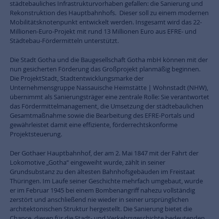
städtebauliches Infrastrukturvorhaben gefallen: die Sanierung und
Rekonstruktion des Hauptbahnhofs. Dieser soll zu einem modernen
Mobilitätsknotenpunkt entwickelt werden. Insgesamt wird das 22-
Millionen-Euro-Projekt mit rund 13 Millionen Euro aus EFRE- und
Städtebau-Fördermitteln unterstützt.
Die Stadt Gotha und die Baugesellschaft Gotha mbH können mit der
nun gesicherten Förderung das Großprojekt planmäßig beginnen.
Die ProjektStadt, Stadtentwicklungsmarke der
Unternehmensgruppe Nassauische Heimstätte | Wohnstadt (NHW),
übernimmt als Sanierungsträger eine zentrale Rolle: Sie verantwortet
das Fördermittelmanagement, die Umsetzung der städtebaulichen
Gesamtmaßnahme sowie die Bearbeitung des EFRE-Portals und
gewährleistet damit eine effiziente, förderrechtskonforme
Projektsteuerung.
Der Gothaer Hauptbahnhof, der am 2. Mai 1847 mit der Fahrt der
Lokomotive „Gotha“ eingeweiht wurde, zählt in seiner
Grundsubstanz zu den ältesten Bahnhofsgebäuden im Freistaat
Thüringen. Im Laufe seiner Geschichte mehrfach umgebaut, wurde
er im Februar 1945 bei einem Bombenangriff nahezu vollständig
zerstört und anschließend nie wieder in seiner ursprünglichen
architektonischen Struktur hergestellt. Die Sanierung bietet die
Chance, diesen für die Stadt- und Verkehrsgeschichte bedeutenden