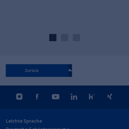
Zurück
instagram
facebook
youtube
linkedin
kununu
xing
Leichte Sprache