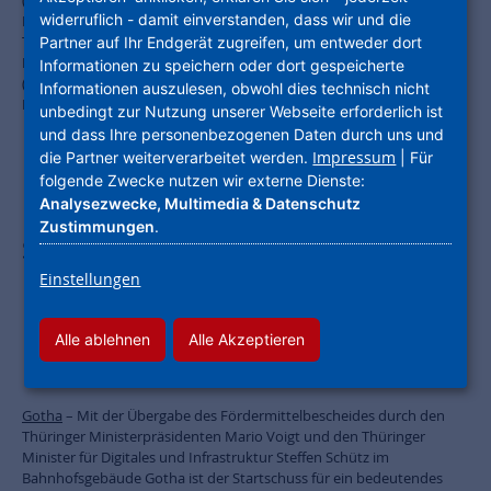
(ProjektStadt), Steffen Schütz (Thüringer Minister für Digitales und
widerruflich - damit einverstanden, dass wir und die
Infrastruktur), Mario Voigt (Ministerpräsident des Freistaates
Thüringen), Knut Kreuch (Oberbürgermeister Stadt Gotha), Alice
Partner auf Ihr Endgerät zugreifen, um entweder dort
Dinger (ProjektStadt), Bärbel Ernst (Stadt Gotha), Christina Kromke
Informationen zu speichern oder dort gespeicherte
(Leiterin Bahnhofsmanagement Erfurt), Sabine Funke und Andrea
Informationen auszulesen, obwohl dies technisch nicht
Bieber (beide Baumanagement BGG Gotha). Foto: ProjektStadt
unbedingt zur Nutzung unserer Webseite erforderlich ist
und dass Ihre personenbezogenen Daten durch uns und
Impressum
die Partner weiterverarbeitet werden.
| Für
folgende Zwecke nutzen wir externe Dienste:
Analysezwecke, Multimedia & Datenschutz
ProjektStadt übernimmt als
Zustimmungen
.
Sanierungsträger eine zentrale Rolle /
Einstellungen
Projekt wird mit rund 13 Millionen
Euro aus EFRE- und Städtebau-
Alle ablehnen
Alle Akzeptieren
Fördermitteln gefördert
Gotha
– Mit der Übergabe des Fördermittelbescheides durch den
Thüringer Ministerpräsidenten Mario Voigt und den Thüringer
Minister für Digitales und Infrastruktur Steffen Schütz im
Bahnhofsgebäude Gotha ist der Startschuss für ein bedeutendes