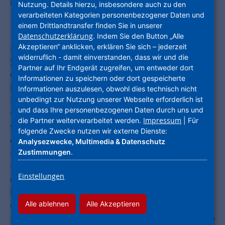
Neue NHW-Spendenplattform "Stark für dein Projekt". Foto: NHW.
Nutzung. Details hierzu, insbesondere auch zu den
verarbeiteten Kategorien personenbezogener Daten und
einem Drittlandtransfer finden Sie in unserer
Datenschutzerklärung
. Indem Sie den Button „Alle
Akzeptieren“ anklicken, erklären Sie sich – jederzeit
Die NHW geht neue Wege bei der
widerruflich - damit einverstanden, dass wir und die
Spendenvergabe der Unternehmensgruppe. Die
Partner auf Ihr Endgerät zugreifen, um entweder dort
Online-Plattform "Stark für dein Projekt" wird
Informationen zu speichern oder dort gespeicherte
künftig Spendenanfragen bündeln, die
Informationen auszulesen, obwohl dies technisch nicht
unbedingt zur Nutzung unserer Webseite erforderlich ist
Bewerbung um die Gelder vereinfachen und so
und dass Ihre personenbezogenen Daten durch uns und
für mehr Chancengleichheit bei der
Impressum
die Partner weiterverarbeitet werden.
| Für
Spendenvergabe sorgen. "Immer wieder
folgende Zwecke nutzen wir externe Dienste:
erreichen uns Anfragen unterschiedlichster
Analysezwecke, Multimedia & Datenschutz
Zustimmungen
.
Initiativen mit der Bitte um Unterstützung ihrer
Projekte. Es sind mittlerweile so viele Anfragen,
Einstellungen
dass wir unmöglich alle berücksichtigen
können", erklärt Dr. Thomas Hain, Leitender
Alle ablehnen
Alle Akzeptieren
Geschäftsführer der Unternehmensgruppe
Nassauische Heimstätte | Wohnstadt. "Die neue