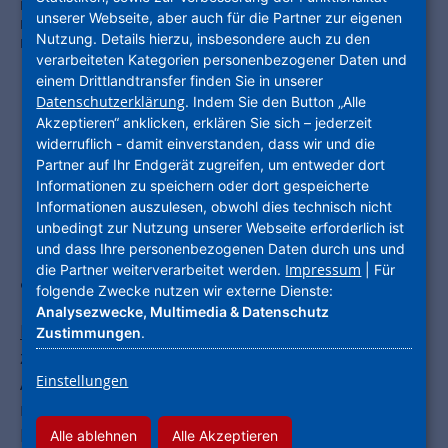
Ferienspaß mit der PowerBande: Die Unternehmendgruppe
unserer Webseite, aber auch für die Partner zur eigenen
Nassauische Heimstätte | Wohnstadt kommt wieder direkt zu den
Nutzung. Details hierzu, insbesondere auch zu den
Kindern ins Quartier. Foto: Adobe Stock
verarbeiteten Kategorien personenbezogener Daten und
einem Drittlandtransfer finden Sie in unserer
Datenschutzerklärung
. Indem Sie den Button „Alle
Akzeptieren“ anklicken, erklären Sie sich – jederzeit
Unternehmensgruppe Nassauische
widerruflich - damit einverstanden, dass wir und die
Partner auf Ihr Endgerät zugreifen, um entweder dort
Heimstätte | Wohnstadt kommt mit
Informationen zu speichern oder dort gespeicherte
Ferienangebot direkt zu den
Informationen auszulesen, obwohl dies technisch nicht
unbedingt zur Nutzung unserer Webseite erforderlich ist
Mieterkindern ins Quartier / Los geht’s
und dass Ihre personenbezogenen Daten durch uns und
Impressum
die Partner weiterverarbeitet werden.
| Für
am 12. Juli
folgende Zwecke nutzen wir externe Dienste:
Analysezwecke, Multimedia & Datenschutz
Frankfurt am Main / Kassel
–
Das Schuljahr geht
Zustimmungen
.
zu Ende, die Sommerferien stehen vor der Tür.
Einstellungen
Aber nicht allen Familien ist es finanziell
möglich, in den Urlaub zu fahren. Doch auch zu
Hause können Kinder viel Abenteuer und
Alle ablehnen
Alle Akzeptieren