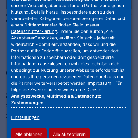
unserer Webseite, aber auch für die Partner zur eigenen
Nutzung. Details hierzu, insbesondere auch zu den
Der Deutsche Nachhaltigkeitspreis wird Ende November von unserer
verarbeiteten Kategorien personenbezogener Daten und
Geschäftsführung in Empfang genommen. Foto: Frank Fendler
einem Drittlandtransfer finden Sie in unserer
Datenschutzerklärung
. Indem Sie den Button „Alle
Akzeptieren“ anklicken, erklären Sie sich – jederzeit
widerruflich - damit einverstanden, dass wir und die
Es gibt tolle Neuigkeiten: Der Deutsche
Partner auf Ihr Endgerät zugreifen, um entweder dort
Informationen zu speichern oder dort gespeicherte
Nachhaltigkeitspreis für Unternehmen
Informationen auszulesen, obwohl dies technisch nicht
unbedingt zur Nutzung unserer Webseite erforderlich ist
(DNP) in den Kategorien
und dass Ihre personenbezogenen Daten durch uns und
Immobilienwirtschaft und Bauträger
Impressum
die Partner weiterverarbeitet werden.
| Für
folgende Zwecke nutzen wir externe Dienste:
geht in diesem Jahr an die NHW. Damit
Analysezwecke, Multimedia & Datenschutz
Zustimmungen
.
sind wir das erste Unternehmen, das in
zwei Kategorien ausgezeichnet wird.
Einstellungen
140 Juroren haben sich für
Alle ablehnen
Alle Akzeptieren
Unternehmen entschieden, die die