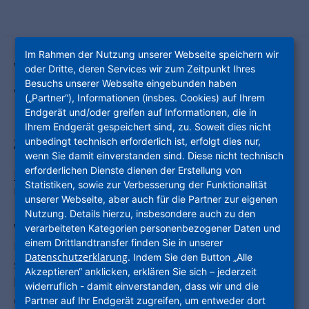
Hessens größtes
Im Rahmen der Nutzung unserer Webseite speichern wir
Wohnungsunternehmen für
oder Dritte, deren Services wir zum Zeitpunkt Ihres
Besuchs unserer Webseite eingebunden haben
verantwortungsvolles und nachhaltiges
(„Partner“), Informationen (insbes. Cookies) auf Ihrem
Endgerät und/oder greifen auf Informationen, die in
Handeln ausgezeichnet / Jury lobt
Ihrem Endgerät gespeichert sind, zu. Soweit dies nicht
ganzheitliches Engagement
unbedingt technisch erforderlich ist, erfolgt dies nur,
wenn Sie damit einverstanden sind. Diese nicht technisch
erforderlichen Dienste dienen der Erstellung von
Frankfurt am Main
– Toller Erfolg für die
Statistiken, sowie zur Verbesserung der Funktionalität
Unternehmensgruppe Nassauische Heimstätte
unserer Webseite, aber auch für die Partner zur eigenen
| Wohnstadt (NHW): Hessens größtes
Nutzung. Details hierzu, insbesondere auch zu den
Wohnungsunternehmen hat den CSR-Preis der
verarbeiteten Kategorien personenbezogener Daten und
einem Drittlandtransfer finden Sie in unserer
Bundesregierung 2020 gewonnen. Die NHW
Datenschutzerklärung
. Indem Sie den Button „Alle
setzte sich in ihrer Kategorie Unternehmen 250
Akzeptieren“ anklicken, erklären Sie sich – jederzeit
bis 999 Mitarbeiter gegen starke Konkurrenz
widerruflich - damit einverstanden, dass wir und die
durch. Nominiert waren außerdem die AfB
Partner auf Ihr Endgerät zugreifen, um entweder dort