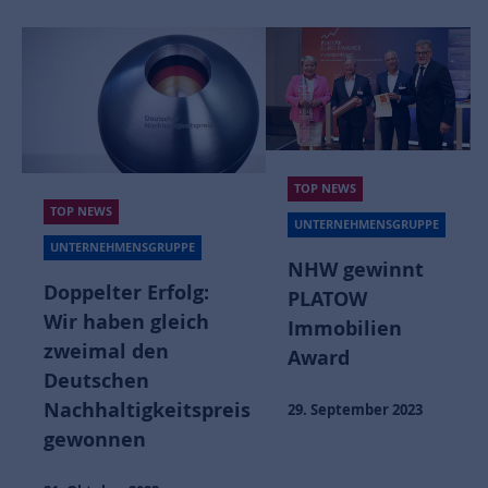
TOP NEWS
TOP NEWS
UNTERNEHMENSGRUPPE
UNTERNEHMENSGRUPPE
NHW ist
NHW gewinnt
Climate Leader
PLATOW
2023
Immobilien
Award
06. Juli 2023
s
29. September 2023