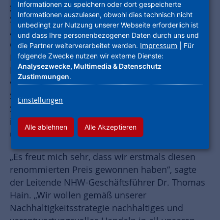
Informationen zu speichern oder dort gespeicherte
gemeinnützige GmbH aus Düren, die Carl
Informationen auszulesen, obwohl dies technisch nicht
Schlenk AG aus Roth, die edding
unbedingt zur Nutzung unserer Webseite erforderlich ist
Aktiengesellschaft aus Hamburg und die
und dass Ihre personenbezogenen Daten durch uns und
GESOBAU AG aus Berlin. Insgesamt hatte die
Impressum
die Partner weiterverarbeitet werden.
| Für
folgende Zwecke nutzen wir externe Dienste:
Experten-Jury 25 Unternehmen in fünf
Analysezwecke, Multimedia & Datenschutz
Kategorien nominiert. Die Preisträger wurden
Zustimmungen
.
von Bundesminister Hubertus Heil und
Staatssekretär Björn Böhning per Video-Live-
Einstellungen
Stream verkündet. Die NHW hat vor allem durch
ihr ganzheitliches Nachhaltigkeits-Engagement
Alle ablehnen
Alle Akzeptieren
überzeugt.
„Es freut mich sehr, dass wir erstmals diesen
renommierten Preis gewonnen haben“, sagte
der Leitende NHW-Geschäftsführer Dr. Thomas
Hain. „Wir wollen gemäß unserer
Nachhaltigkeitsstrategie nachhaltiges und