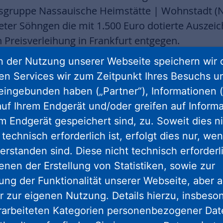
gruppe Nassauische Heimstätte | Wohnstadt (
Peter Söhngen die mit 1.500 Euro dotierte Ausze
 Preisverleihung in Frankfurt entgegen.
 der Nutzung unserer Webseite speichern wir 
hneinheiten in sechs drei- bis fünfgeschossige
ren Services wir zum Zeitpunkt Ihres Besuchs u
Standard ausgeführt. Differenzierte Wohngrößen
eingebunden haben („Partner“), Informationen (
ür Familien kostengünstigen Wohnraum in der Inn
uf Ihrem Endgerät und/oder greifen auf Informa
runter zweigeschossige Wohneinheiten, teilweis
em Endgerät gespeichert sind, zu. Soweit dies n
lossen, sind laut Jury eine zeitgemäße typologi
technisch erforderlich ist, erfolgt dies nur, we
ohnen. Die Verwendung des Einfamilienhaus-Typ
erstanden sind. Diese nicht technisch erforder
icht. Die verschiedenen Wohntypologien führen
enen der Erstellung von Statistiken, sowie zur
, die den unterschiedlichen Lebenssituationen 
ng der Funktionalität unserer Webseite, aber a
altigkeitsmerkmalen gehören das massive Ziege
r zur eigenen Nutzung. Details hierzu, insbes
satz und ein innovatives Mobilitäts- und Stellpla
rarbeiteten Kategorien personenbezogener Da
rme und die Nachrüstung von PV-Anlagen sorgen