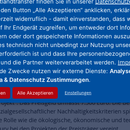
Datenschutz
tlandtransfer finden Sie in unserer
Jury lobte außerdem die bewusst gestalteten Au
den Button „Alle Akzeptieren“ anklicken, erklä
en Fassaden.
erzeit widerruflich - damit einverstanden, dass 
 nach einer ganzheitlichen Betrachtung untersc
f Ihr Endgerät zugreifen, um entweder dort Inf
ktur, Material, Energieverbrauch und Recyclingfä
ern oder dort gespeicherte Informationen auszu
kt geplant und realisiert. Das zeigt einmal mehr,
es technisch nicht unbedingt zur Nutzung unse
, sondern auch für architektonisch ansprechend
erforderlich ist und dass Ihre personenbezoge
gt NHW-Geschäftsführerin Monika Fontaine-Kret
Imp
 und die Partner weiterverarbeitet werden.
ung und bedanken uns bei allen, die dazu beige
nde Zwecke nutzen wir externe Dienste:
Analys
ia & Datenschutz Zustimmungen
.
MK Award wurden Projekte aus den Kategorien „
nen
Alle Akzeptieren
Einstellungen
“, „BIM“ (Building Information Modeling) und „
ojekt“. Das Preisgeld umfasst 7.500 Euro. Die B
zialgesellschaftlicher Nachhaltigkeitskriterien spi
Rolle wie die ökologische, ökonomische und tech
ury bei den Projekten der Preisträger vereint.