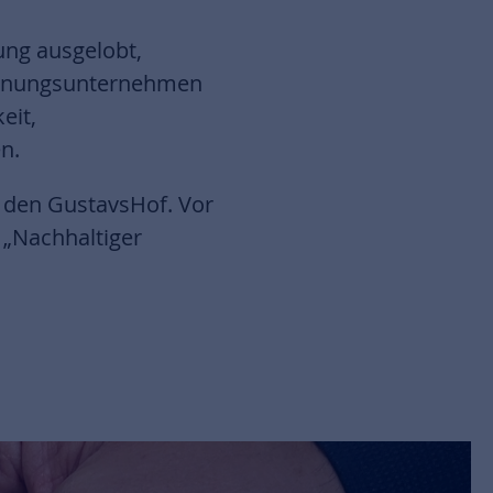
ung ausgelobt,
ohnungsunternehmen
eit,
n.
r den GustavsHof. Vor
 „Nachhaltiger