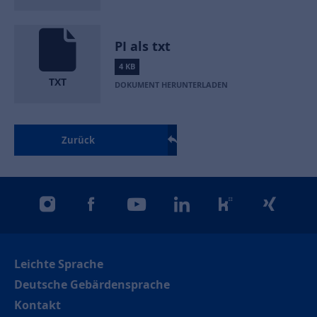
PI als txt
4 KB
TXT
DOKUMENT HERUNTERLADEN
Zurück
instagram
facebook
youtube
linkedin
kununu
xing
Leichte Sprache
Deutsche Gebärdensprache
Kontakt