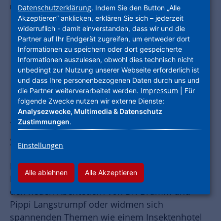
Empfang. Foto: NHW
Datenschutzerklärung
. Indem Sie den Button „Alle
Akzeptieren“ anklicken, erklären Sie sich – jederzeit
widerruflich - damit einverstanden, dass wir und die
Partner auf Ihr Endgerät zugreifen, um entweder dort
Informationen zu speichern oder dort gespeicherte
Unternehmensgruppe Nassauische
Informationen auszulesen, obwohl dies technisch nicht
Heimstätte | Wohnstadt spendiert
unbedingt zur Nutzung unserer Webseite erforderlich ist
und dass Ihre personenbezogenen Daten durch uns und
Kelsterbacher Kindergärten
Impressum
die Partner weiterverarbeitet werden.
| Für
folgende Zwecke nutzen wir externe Dienste:
Buchpakete / Sprach- und Lernfähigkeit
Analysezwecke, Multimedia & Datenschutz
fördern / Projekt der Stadt- und
Zustimmungen
.
Schulbibliothek
Einstellungen
Kelsterbach
– Sie heißen „Der Blätterdieb“, „Der
Alle ablehnen
Alle Akzeptieren
Meckerpapa“ oder „Das Neinhorn“, erzählen von
den neuen Abenteuern von Dr. Brumm und
Pippi Langstrumpf oder widmen sich
spannenden Themen wie einem Insektenhotel