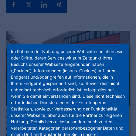
Im Rahmen der Nutzung unserer Webseite speichern wir
oder Dritte, deren Services wir zum Zeitpunkt Ihres
Besuchs unserer Webseite eingebunden haben
(„Partner“), Informationen (insbes. Cookies) auf Ihrem
Endgerät und/oder greifen auf Informationen, die in
Ihrem Endgerät gespeichert sind, zu. Soweit dies nicht
unbedingt technisch erforderlich ist, erfolgt dies nur,
wenn Sie damit einverstanden sind. Diese nicht technisch
erforderlichen Dienste dienen der Erstellung von
Statistiken, sowie zur Verbesserung der Funktionalität
Stolze Buchbesitzer: NHW-Servicecenterleiter Tobias Bundschuh und
unserer Webseite, aber auch für die Partner zur eigenen
Carmen Neumann-Hofmann (im Hintergrund) vom NHW-
Nutzung. Details hierzu, insbesondere auch zu den
Sozialmanagement überreichten den Spendenscheck an
verarbeiteten Kategorien personenbezogener Daten und
Bibliotheksleiterin Maike Betzhold – die Kinder aus der Kita der
einem Drittlandtransfer finden Sie in unserer
evangelischen Friedensgemeinde nahmen ihre Bücher gleich in