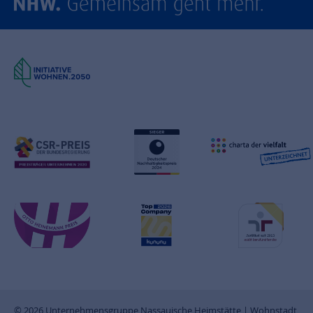
© 2026 Unternehmensgruppe Nassauische Heimstätte | Wohnstadt