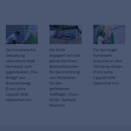
Die künstlerische
Die NHW
Für das Vogel-
Gestaltung
engagiert sich seit
Kunstwerk
übernimmt Maik
Jahren bei ihren
brauchte er über
Donsbach vom
Bestandsbauten
160 Spray-Dosen.
Jugendverein „The
für die Errichtung
(Foto: Jutta
Bridge“ aus
von Nistkästen
Lippold VbW
Braunschweig.
für den
Klarenthal e.V.)
(Foto: Jutta
gefiederten
Lippold VbW
Vielflieger. (Foto:
Klarenthal e.V.)
NHW / Barbara
Marohn)