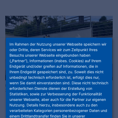
Im Rahmen der Nutzung unserer Webseite speichern wir
oder Dritte, deren Services wir zum Zeitpunkt Ihres
Besuchs unserer Webseite eingebunden haben
(„Partner“), Informationen (insbes. Cookies) auf Ihrem
Endgerät und/oder greifen auf Informationen, die in
Ihrem Endgerät gespeichert sind, zu. Soweit dies nicht
unbedingt technisch erforderlich ist, erfolgt dies nur,
wenn Sie damit einverstanden sind. Diese nicht technisch
Im Fokus stehen naturgetreue Abbildungen der Vögel des Jahres
erforderlichen Dienste dienen der Erstellung von
2021 und 2022. (Foto: NHW / Barbara Marohn)
Statistiken, sowie zur Verbesserung der Funktionalität
unserer Webseite, aber auch für die Partner zur eigenen
Nutzung. Details hierzu, insbesondere auch zu den
verarbeiteten Kategorien personenbezogener Daten und
Die Bewohner:innen unserer
einem Drittlandtransfer finden Sie in unserer