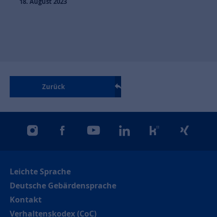
18. August 2023
Zurück
instagram
facebook
youtube
linkedin
kununu
xing
Leichte Sprache
Deutsche Gebärdensprache
Kontakt
Verhaltenskodex (CoC)