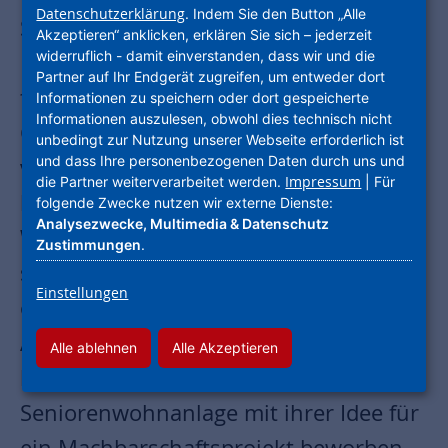
Datenschutzerklärung
. Indem Sie den Button „Alle
Seniorenwohnanlage in Wiesbaden-
Akzeptieren“ anklicken, erklären Sie sich – jederzeit
widerruflich - damit einverstanden, dass wir und die
Klarenthal hatten die Sicht auf die
Partner auf Ihr Endgerät zugreifen, um entweder dort
triste Mauer entlang der Einfahrt satt.
Informationen zu speichern oder dort gespeicherte
Informationen auszulesen, obwohl dies technisch nicht
Gerade dort, wo der erste Eindruck für
unbedingt zur Nutzung unserer Webseite erforderlich ist
und dass Ihre personenbezogenen Daten durch uns und
viele Bewohner und Besucher entsteht,
Impressum
die Partner weiterverarbeitet werden.
| Für
könnte ein buntes Motiv für viel mehr
folgende Zwecke nutzen wir externe Dienste:
Analysezwecke, Multimedia & Datenschutz
Wohnfühlcharakter und Identifikation
Zustimmungen
.
sorgen. Durch den Einsatz des
Einstellungen
ortsansässigen Vereins „Kultur für
Ältere“ wurde der Wunsch noch einmal
Alle ablehnen
Alle Akzeptieren
konkretisiert, und alsbald hat sich die
Seniorenwohnanlage mit ihrer Idee für
ein Machbarschaftsprojekt beworben.