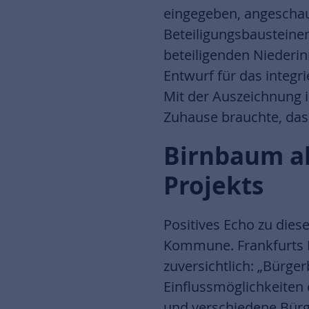
eingegeben, angescha
Beteiligungsbausteinen
beteiligenden Niederi
Entwurf für das integ
Mit der Auszeichnung i
Zuhause brauchte, das
Birnbaum al
Projekts
Positives Echo zu die
Kommune. Frankfurts P
zuversichtlich: „Bürger
Einflussmöglichkeiten 
und verschiedene Bürge