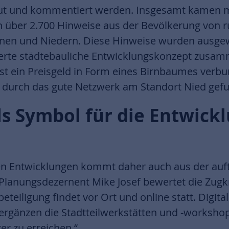
ut und kommentiert werden. Insgesamt kamen m
 über 2.700 Hinweise aus der Bevölkerung von ru
nnen und Niedern. Diese Hinweise wurden ausge
rierte städtebauliche Entwicklungskonzept zusa
st ein Preisgeld in Form eines Birnbaumes verbu
 durch das gute Netzwerk am Standort Nied gef
s Symbol für die Entwick
sen Entwicklungen kommt daher auch aus der au
lanungsdezernent Mike Josef bewertet die Zugkra
beteiligung findet vor Ort und online statt. Digita
ergänzen die Stadtteilwerkstätten und -workshop
r zu erreichen.“