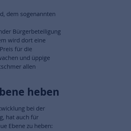
Süd, dem sogenannten
nder Bürgerbeteiligung
m wird dort eine
reis für die
nwachen und üppige
tschmer allen
 Ebene heben
twicklung bei der
, hat auch für
neue Ebene zu heben: