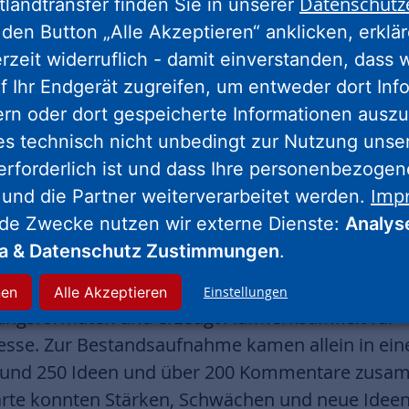
Datenschutz
tlandtransfer finden Sie in unserer
n wesentlichen Erfolgsfaktor aus. Um Bürger zu 
den Button „Alle Akzeptieren“ anklicken, erklä
tgestaltungsmöglichkeiten in Stadtentwicklungsp
erzeit widerruflich - damit einverstanden, dass 
adt unter dem Titel „Bürgerbeteiligung und Kom
f Ihr Endgerät zugreifen, um entweder dort Inf
ven und transparenten Formaten.
ern oder dort gespeicherte Informationen auszu
700 Hinweise aus der Nied
es technisch nicht unbedingt zur Nutzung unse
erforderlich ist und dass Ihre personenbezoge
g
Imp
 und die Partner weiterverarbeitet werden.
nde Zwecke nutzen wir externe Dienste:
Analys
kte dieser ganzheitlichen Partizipationsstrategie
ia & Datenschutz Zustimmungen
.
r das Projekt Soziale Stadt Nied. Das für das Bete
ogramm besteht aus digitalen, medienübergreif
nen
Alle Akzeptieren
Einstellungen
gungsformaten und erzeugt Aufmerksamkeit für
sse. Zur Bestandsaufnahme kamen allein in ein
 rund 250 Ideen und über 200 Kommentare zusam
karte konnten Stärken, Schwächen und neue Ideen 