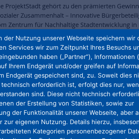
ie ProjektStadt gehört zu den prämierten Gewin
zialer Zusammenhalt – Innovative Bürgerbeteilig
om Zentrum für Nachhaltige Stadtentwicklung in 
eis – ein Birnbaum – wurde am Montag bei eine
 der Nutzung unserer Webseite speichern wir 
ke Josef gemeinsam mit NHW-Geschäftsführerin
ren Services wir zum Zeitpunkt Ihres Besuchs u
t-Nied gepflanzt. Die innovative Bürgerbeteiligu
eingebunden haben („Partner“), Informationen (
eil der Bewerbung. An dem gefundenen Ort sind 
uf Ihrem Endgerät und/oder greifen auf Informa
n Vorbereitung.
em Endgerät gespeichert sind, zu. Soweit dies n
technisch erforderlich ist, erfolgt dies nur, we
smarke ProjektStadt der Unternehmensgruppe N
erstanden sind. Diese nicht technisch erforder
 die Jury des Landeswettbewerbs „Sozialer Zus
enen der Erstellung von Statistiken, sowie zur
er Sozialen Stadt“ mit dem Beteiligungsdesign „B
ng der Funktionalität unserer Webseite, aber a
erzeugt. Hinter dem Projekttitel steht ein inno
r zur eigenen Nutzung. Details hierzu, insbes
r Stadtteile mit besonderem Handlungsbedarf. In
rarbeiteten Kategorien personenbezogener Da
ne kontinuierliche, breit aufgestellte und hoch f