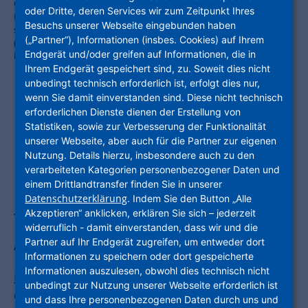
Gemeinsamer Pflanztermin: NHW-Geschäftsführerin Monika
oder Dritte, deren Services wir zum Zeitpunkt Ihres
Fontaine-Kretschmer und Frankfurts Planungsdezernent Mike Josef
Besuchs unserer Webseite eingebunden haben
setzen den Birnbaum mit Unterstützung von Jan Thielmann
(„Partner“), Informationen (insbes. Cookies) auf Ihrem
(ProjektStadt) behutsam in den Boden im Nieder Park ein. Foto:
Endgerät und/oder greifen auf Informationen, die in
NHW / Thomas Rohnke
Ihrem Endgerät gespeichert sind, zu. Soweit dies nicht
unbedingt technisch erforderlich ist, erfolgt dies nur,
wenn Sie damit einverstanden sind. Diese nicht technisch
erforderlichen Dienste dienen der Erstellung von
Planungsdezernent Mike Josef und
Statistiken, sowie zur Verbesserung der Funktionalität
unserer Webseite, aber auch für die Partner zur eigenen
NHW-Geschäftsführerin Monika
Nutzung. Details hierzu, insbesondere auch zu den
Fontaine-Kretschmer pflanzen
verarbeiteten Kategorien personenbezogener Daten und
einem Drittlandtransfer finden Sie in unserer
Birnbaum / Preis für erfolgreiche
Datenschutzerklärung
. Indem Sie den Button „Alle
Akzeptieren“ anklicken, erklären Sie sich – jederzeit
Teilnahme an Landeswettbewerb
widerruflich - damit einverstanden, dass wir und die
„Sozialer Zusammenhalt“
Partner auf Ihr Endgerät zugreifen, um entweder dort
Informationen zu speichern oder dort gespeicherte
Informationen auszulesen, obwohl dies technisch nicht
Frankfurt am Main
– Die ProjektStadt gehört zu
unbedingt zur Nutzung unserer Webseite erforderlich ist
den prämierten Gewinnern des
und dass Ihre personenbezogenen Daten durch uns und