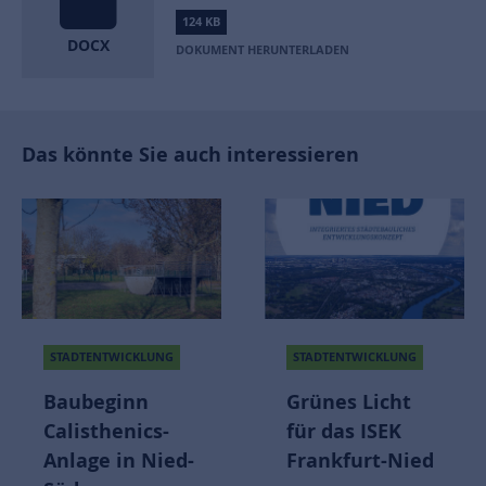
124 KB
DOCX
DOKUMENT HERUNTERLADEN
Das könnte Sie auch interessieren
STADTENT
WICKLUNG
STADTENTWICKLUNG
POLISVISI
inn
Grünes Licht
enics-
für das ISEK
Der Bür
in Nied-
Frankfurt-Nied
Impuls