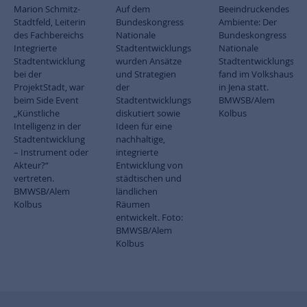
Marion Schmitz-
Auf dem
Beeindruckendes
Stadtfeld, Leiterin
Bundeskongress
Ambiente: Der
des Fachbereichs
Nationale
Bundeskongress
Integrierte
Stadtentwicklungspolitik
Nationale
Stadtentwicklung
wurden Ansätze
Stadtentwicklungspoli
bei der
und Strategien
fand im Volkshaus
ProjektStadt, war
der
in Jena statt.
beim Side Event
Stadtentwicklungspolitik
BMWSB/Alem
„Künstliche
diskutiert sowie
Kolbus
Intelligenz in der
Ideen für eine
Stadtentwicklung
nachhaltige,
– Instrument oder
integrierte
Akteur?“
Entwicklung von
vertreten.
städtischen und
BMWSB/Alem
ländlichen
Kolbus
Räumen
entwickelt. Foto:
BMWSB/Alem
Kolbus