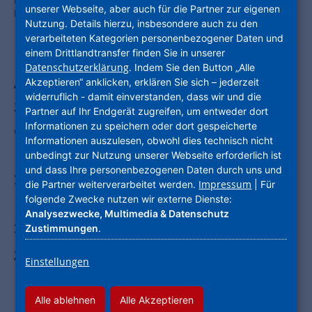
Bundeskongress Nationale Stadtentwicklungspolitik u.a. über die
unserer Webseite, aber auch für die Partner zur eigenen
Belebung der Innenstädte. Foto: BMWSB/Alem Kolbus
Nutzung. Details hierzu, insbesondere auch zu den
verarbeiteten Kategorien personenbezogener Daten und
einem Drittlandtransfer finden Sie in unserer
Datenschutzerklärung
. Indem Sie den Button „Alle
„Zukunftswerkstatt StadtLand – Wege
Akzeptieren“ anklicken, erklären Sie sich – jederzeit
widerruflich - damit einverstanden, dass wir und die
zu einem neuen Miteinander!“: Unter
Partner auf Ihr Endgerät zugreifen, um entweder dort
Informationen zu speichern oder dort gespeicherte
diesem Titel stand der 16.
Informationen auszulesen, obwohl dies technisch nicht
Bundeskongress Nationale
unbedingt zur Nutzung unserer Webseite erforderlich ist
und dass Ihre personenbezogenen Daten durch uns und
Stadtentwicklungspolitik. Das
Impressum
die Partner weiterverarbeitet werden.
| Für
folgende Zwecke nutzen wir externe Dienste:
Bundesministerium für Wohnen,
Analysezwecke, Multimedia & Datenschutz
Stadtentwicklung und Bauwesen hatte
Zustimmungen
.
gemeinsam mit der
Einstellungen
Bauministerkonferenz der Länder, dem
Deutschen Städtetag und dem
Alle ablehnen
Alle Akzeptieren