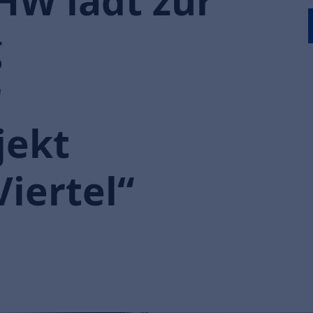
W lädt zur
g
r
jekt
iertel“