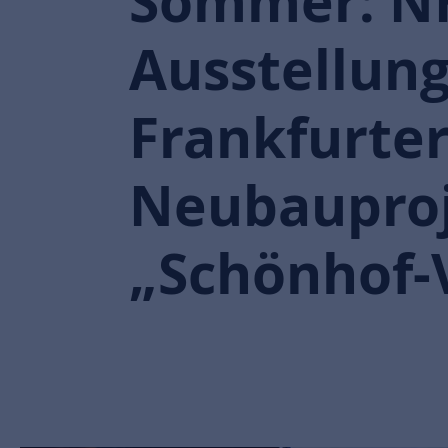
Sommer: NH
Ausstellun
Frankfurte
Neubaupro
„Schönhof-V