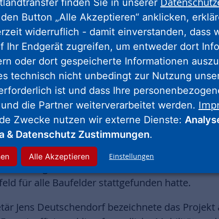
Datenschutz
tlandtransfer finden Sie in unserer
lanen, Bauen, Wohnen“ aus verschiedenen Pers
den Button „Alle Akzeptieren“ anklicken, erklä
erzeit widerruflich - damit einverstanden, dass 
t in Frankfurt enorm hoch. Mit diesem Neubaup
f Ihr Endgerät zugreifen, um entweder dort Inf
ur Entlastung bei und schaffen ein modernes Stad
ern oder dort gespeicherte Informationen auszu
en Lage mit sehr guter sozialer Infrastruktur s
es technisch nicht unbedingt zur Nutzung unse
hr“, sagte Monika Fontaine-Kretschmer, NHW-Ges
erforderlich ist und dass Ihre personenbezoge
stellung im Atrium des Stadtplanungsamtes im B
Imp
 und die Partner weiterverarbeitet werden.
utschendorf und Mike Josef, Planungsdezernent d
nde Zwecke nutzen wir externe Dienste:
Analys
führer der Instone Real Estate: „Mit dem Schönho
ia & Datenschutz Zustimmungen
.
ie Frankfurter. Unser Ziel ist es, ein lebendiges
 zu entwickeln, mit bezahlbaren Wohnungen und
nen
Alle Akzeptieren
Einstellungen
oraussetzungen dafür wurden durch einen Archit
eld für alle Baufelder stattgefunden hatte.
tär Jens Deutschendorf bezeichnete das Projekt a