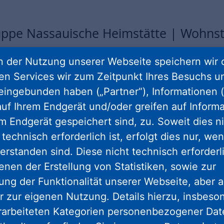
ppe Nassauische Heimstätte | Wohns
im GFB Sommer zusammen mit der Stadt
 der Nutzung unserer Webseite speichern wir 
 Estate Development GmbH mit einer Au
ren Services wir zum Zeitpunkt Ihres Besuchs u
 / Ausstellungseröffnung im Atrium des
eingebunden haben („Partner“), Informationen (
uf Ihrem Endgerät und/oder greifen auf Informa
mit Staatssekretär Jens Deutschendor
em Endgerät gespeichert sind, zu. Soweit dies n
t Mike Josef.
technisch erforderlich ist, erfolgt dies nur, we
erstanden sind. Diese nicht technisch erforder
ankfurt und Instone Real Estate laden gemeinsam
enen der Erstellung von Statistiken, sowie zur
tel im Frankfurter Stadtteil Bockenheim, in dem
ng der Funktionalität unserer Webseite, aber a
 Im Rahmen des Großen Frankfurter Bogen Somm
r zur eigenen Nutzung. Details hierzu, insbes
cklung des einstigen Gewerbeareals zum Wohnqua
rarbeiteten Kategorien personenbezogener Da
ungs- und Veranstaltungsprogramm zum GFB durc