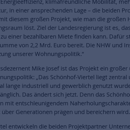
ergieeffizienz, klimafreundliche Mobilität, mehr
ktur, in einer ansprechenden Lage – die beiden Pr
mit diesem großen Projekt, wie man die großen
sraum löst. Ziel der Landesregierung ist es, das
 einer bezahlbaren Miete finden kann. Dafür st
umme von 2,2 Mrd. Euro bereit. Die NHW und Ins
zung unserer Wohnungspolitik.“
sdezernent Mike Josef ist das Projekt ein großer
ungspolitik: „Das Schönhof-Viertel liegt zentral 
l lange industriell und gewerblich genutzt wurd
nglich. Das ändert sich jetzt. Denn das Schönhof
en mit entschleunigendem Naherholungscharakte
t über Generationen prägen und bereichern wird.
tel entwickeln die beiden Projektpartner Unte