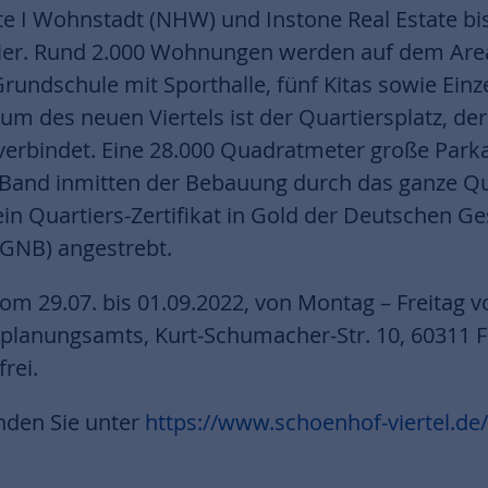
e I Wohnstadt (NHW) und Instone Real Estate bi
tier. Rund 2.000 Wohnungen werden auf dem Area
undschule mit Sporthalle, fünf Kitas sowie Einz
m des neuen Viertels ist der Quartiersplatz, de
erbindet. Eine 28.000 Quadratmeter große Parka
 Band inmitten der Bebauung durch das ganze Qua
in Quartiers-Zertifikat in Gold der Deutschen Ges
GNB) angestrebt.
om 29.07. bis 01.09.2022, von Montag – Freitag v
tplanungsamts, Kurt-Schumacher-Str. 10, 60311 F
frei.
nden Sie unter
https://www.schoenhof-viertel.de