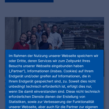
Im Rahmen der Nutzung unserer Webseite speichern wir
oder Dritte, deren Services wir zum Zeitpunkt Ihres
Besuchs unserer Webseite eingebunden haben
(„Partner“), Informationen (insbes. Cookies) auf Ihrem
Endgerät und/oder greifen auf Informationen, die in
Ihrem Endgerät gespeichert sind, zu. Soweit dies nicht
Gemeinsam die Herausforderungen von Digitalisierung,
Nachhaltigkeit und bezahlbarem Wohnraum meistern: Einmal im
unbedingt technisch erforderlich ist, erfolgt dies nur,
Jahr kommen die hubitation Associates zu ihrem
wenn Sie damit einverstanden sind. Diese nicht technisch
Innovationsstammtisch zusammen. Foto: NHW
erforderlichen Dienste dienen der Erstellung von
Statistiken, sowie zur Verbesserung der Funktionalität
unserer Webseite, aber auch für die Partner zur eigenen