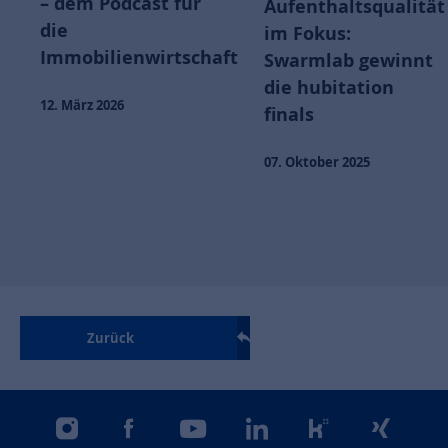
– dem Podcast für
Aufenthaltsqualität
die
im Fokus:
Immobilienwirtschaft
Swarmlab gewinnt
die hubitation
12. März 2026
finals
07. Oktober 2025
Zurück
instagram
facebook
youtube
linkedin
kununu
xing