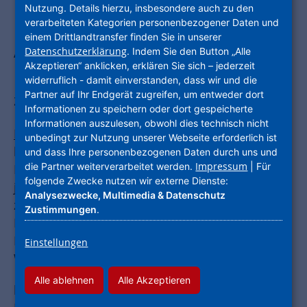
Nutzung. Details hierzu, insbesondere auch zu den
verarbeiteten Kategorien personenbezogener Daten und
Innovationen im Fokus: Startup-
einem Drittlandtransfer finden Sie in unserer
Accelerator der NHW begrüßt neues
Datenschutzerklärung
. Indem Sie den Button „Alle
Akzeptieren“ anklicken, erklären Sie sich – jederzeit
Mitglied / Ziel: Wohnungswirtschaft
widerruflich - damit einverstanden, dass wir und die
Partner auf Ihr Endgerät zugreifen, um entweder dort
zukunftsfähig und nachhaltig gestalten
Informationen zu speichern oder dort gespeicherte
Informationen auszulesen, obwohl dies technisch nicht
Frankfurt am Main
– Beim Roundtable der
unbedingt zur Nutzung unserer Webseite erforderlich ist
hubitation Associates kamen die
und dass Ihre personenbezogenen Daten durch uns und
Impressum
die Partner weiterverarbeitet werden.
| Für
Mitgliedsunternehmen Ende Juli zu ihrem
folgende Zwecke nutzen wir externe Dienste:
jährlichen Innovations-Stammtisch vor Ort
Analysezwecke, Multimedia & Datenschutz
zusammen. Zugleich begrüßten sie ein neues
Zustimmungen
.
Mitglied in ihren Reihen: die KHW Kommunale
Haus und Wohnen GmbH aus Rheda-
Einstellungen
Wiedenbrück.
Alle ablehnen
Alle Akzeptieren
hubitation ist der Startup-Accelerator von