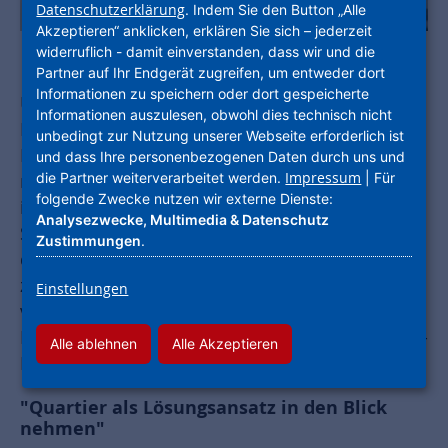
Datenschutzerklärung
. Indem Sie den Button „Alle
Akzeptieren“ anklicken, erklären Sie sich – jederzeit
widerruflich - damit einverstanden, dass wir und die
Partner auf Ihr Endgerät zugreifen, um entweder dort
Informationen zu speichern oder dort gespeicherte
Und wer soll das bezahlen? Unter dieser
Informationen auszulesen, obwohl dies technisch nicht
Fragestellung sprach am Freitag, 30. April, auf
unbedingt zur Nutzung unserer Webseite erforderlich ist
Einladung der Deutschen Gesellschaft für
und dass Ihre personenbezogenen Daten durch uns und
Impressum
die Partner weiterverarbeitet werden.
| Für
nachhaltiges Bauen (DGNB) eine Expertenrunde
folgende Zwecke nutzen wir externe Dienste:
im Rahmen der Berliner Energietage über
Analysezwecke, Multimedia & Datenschutz
Strategien, Instrumente und neue Möglichkeiten
Zustimmungen
.
der Finanzierung von Gebäuden auf dem Weg
zur Klimaneutralität. Mehr als 500 Teilnehmer
Einstellungen
verfolgten die digitale Veranstaltung. Für die
NHW dabei: Geschäftsführerin Monika Fontaine-
Alle ablehnen
Alle Akzeptieren
Kretschmer.
"Quartier als Lösungsansatz in den Blick
nehmen"