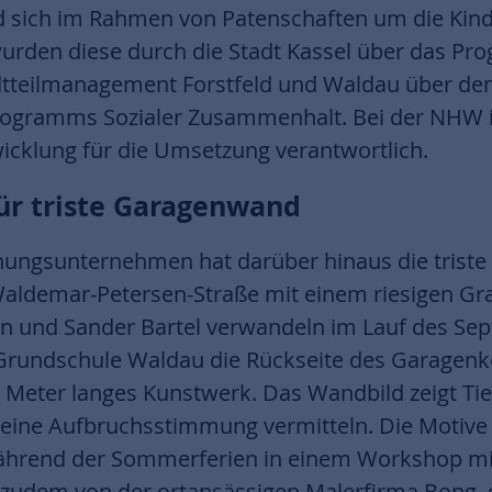
rd sich im Rahmen von Patenschaften um die Kind
urden diese durch die Stadt Kassel über das P
dtteilmanagement Forstfeld und Waldau über de
rogramms Sozialer Zusammenhalt. Bei der NHW i
icklung für die Umsetzung verantwortlich.
ür triste Garagenwand
ungsunternehmen hat darüber hinaus die triste
 Waldemar-Petersen-Straße mit einem riesigen Graf
n und Sander Bartel verwandeln im Lauf des 
 Grundschule Waldau die Rückseite des Garagenk
 Meter langes Kunstwerk. Das Wandbild zeigt Ti
l eine Aufbruchsstimmung vermitteln. Die Motive
ährend der Sommerferien in einem Workshop mit
udem von der ortansässigen Malerfirma Bong, d