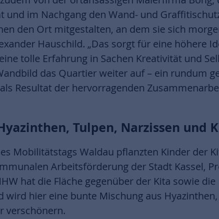
at und im Nachgang den Wand- und Graffitischutz
nnen den Ort mitgestalten, an dem sie sich morg
lexander Hauschild. „Das sorgt für eine höhere Id
eine tolle Erfahrung in Sachen Kreativität und Se
Wandbild das Quartier weiter auf – ein rundum 
als Resultat der hervorragenden Zusammenarbeit
Hyazinthen, Tulpen, Narzissen und 
s Mobilitätstags Waldau pflanzten Kinder der Ki
munalen Arbeitsförderung der Stadt Kassel, Pr
HW hat die Fläche gegenüber der Kita sowie die
ld wird hier eine bunte Mischung aus Hyazinthen,
r verschönern.