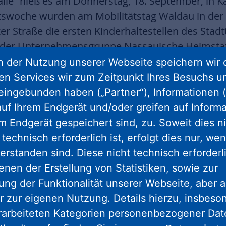
 alle“ hieß es am Donnerstag, 18. September, in 
tswoche wurden am Mobilitätstag Waldau in de
er Straße die ersten Kinderhaltestellen des Stadt
en der Unternehmensgruppe Nassauische Heimstä
es Wohnungsunternehmen hat darüber hinaus e
 der Nutzung unserer Webseite speichern wir 
ine Fläche für 1.250 Frühblüher bereitgestellt.
ren Services wir zum Zeitpunkt Ihres Besuchs u
eingebunden haben („Partner“), Informationen (
adiergummi als echter Hingucker
uf Ihrem Endgerät und/oder greifen auf Informa
em Endgerät gespeichert sind, zu. Soweit dies n
sind ein echter Hingucker. Ein überdimensionaler 
technisch erforderlich ist, erfolgt dies nur, we
entierungsmarke, der riesige Radiergummi in For
erstanden sind. Diese nicht technisch erforder
eisterin Nicole Maisch rief bei der Eröffnung z
enen der Erstellung von Statistiken, sowie zur
tlaufen! Die Idee des ‚Laufenden Schulbusses‘ ist
ng der Funktionalität unserer Webseite, aber a
gehen. So knüpfen sie Kontakte, bewegen sich
r zur eigenen Nutzung. Details hierzu, insbes
n durch Eltern-Taxis vor den Schulen. Kurz gesag
rarbeiteten Kategorien personenbezogener Da
Freunde treffen – und los geht’s!“