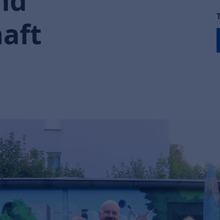
nd
aft