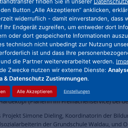
Datenschutz
tlandtransfer finden Sie in unserer
r des NHW-Regionalcenters in Kassel, ergänzt: „Na
den Button „Alle Akzeptieren“ anklicken, erklä
d und nachbarschaftliches Handeln im Quartier s
erzeit widerruflich - damit einverstanden, dass 
 und dem Wandbild schaffen wir einen Ort, der K
f Ihr Endgerät zugreifen, um entweder dort Inf
u Fuß zu gehen.“
ern oder dort gespeicherte Informationen auszu
rojektleiter Soziale Quartiersentwicklung bei de
es technisch nicht unbedingt zur Nutzung unse
ersönliche Entwicklung, Gesundheit und das Geme
erforderlich ist und dass Ihre personenbezoge
Imp
 mit nachhaltiger und sicherer Mobilität ist es e
 und die Partner weiterverarbeitet werden.
nde Zwecke nutzen wir externe Dienste:
Analys
ia & Datenschutz Zustimmungen
.
st mit rund 600 Wohnungen das größte NHW-Qua
nen
Alle Akzeptieren
Einstellungen
auschild waren von der NHW auch Carsten Mill
rdekopf (Planerin im Freiflächenservice) bei d
 Projekt Simone Dieling, Koordinatorin der Bild
lsozialarbeiterin der Grundschule Waldau, und O