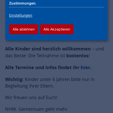
Zustimmungen
.
Die Sommerferien sind nicht mehr weit und
Ferien- und Sommerspiele
unsere
starten
Einstellungen
bereits heute! Kommt vorbei und macht mit bei
spannenden Aktivitäten wie Rennen, Fangen,
Alle ablehnen
Alle Akzeptieren
Balancieren – und wer Lust hat, kann auch
basteln!
Alle Kinder sind herzlich willkommen
– und
kostenlos
das Beste: Die Teilnahme ist
!
Alle Termine und Infos findet ihr
hier.
Wichtig:
Kinder unter 6 Jahren bitte nur in
Begleitung ihrer Eltern.
Wir freuen uns auf Euch!
NHW. Gemeinsam geht mehr.