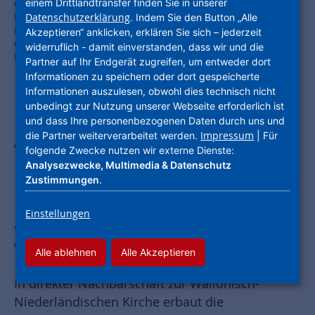
einem Drittlandtransfer finden Sie in unserer
Ortstermin in Hanau: (v. re.) Projektleiter Benjamin Gräßer,
Datenschutzerklärung
Kundenbetreuer Gökhan Toprak, Leiterin des RC Offenbachs Sabine
. Indem Sie den Button „Alle
Mehlis, NHW-Geschäftsführer Dr. Constantin Westphal,
Akzeptieren“ anklicken, erklären Sie sich – jederzeit
Oberbürgermeister Claus Kaminsky, Martin Bieberle von Marketing
widerruflich - damit einverstanden, dass wir und die
Hanau. Foto: NHW / Strohfeldt
Partner auf Ihr Endgerät zugreifen, um entweder dort
Informationen zu speichern oder dort gespeicherte
Informationen auszulesen, obwohl dies technisch nicht
unbedingt zur Nutzung unserer Webseite erforderlich ist
und dass Ihre personenbezogenen Daten durch uns und
NHW-Geschäftsführer Dr. Constantin
Impressum
die Partner weiterverarbeitet werden.
| Für
Westphal und der Hanauer OB Claus
folgende Zwecke nutzen wir externe Dienste:
Analysezwecke, Multimedia & Datenschutz
Kaminsky erkundigen sich bei einer
Zustimmungen
.
Baustellen-Begehung nach dem
Einstellungen
aktuellen Stand der neuen
Wohnquartiere
Alle ablehnen
Alle Akzeptieren
In direkter Nachbarschaft zur Wallonisch-
Niederländischen Kirche erbaut die