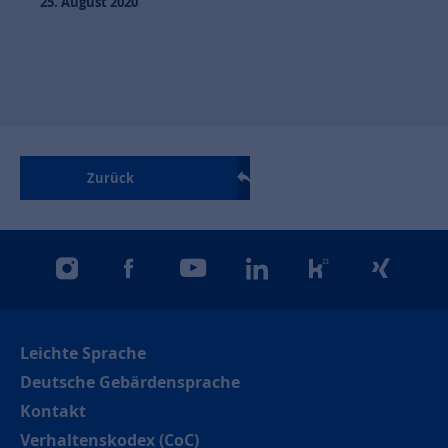
25. August 2020
Zurück
instagram
facebook
youtube
linkedin
kununu
xing
Leichte Sprache
Deutsche Gebärdensprache
Kontakt
Verhaltenskodex (CoC)