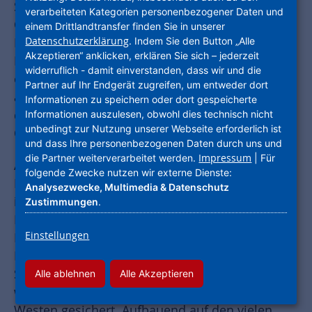
Stadtentwickler von der ProjektStadt und das
verarbeiteten Kategorien personenbezogener Daten und
Quartiersmanagement laden gemeinsam die
einem Drittlandtransfer finden Sie in unserer
Datenschutzerklärung
. Indem Sie den Button „Alle
Bewohnerinnen und Bewohner aus dem
Akzeptieren“ anklicken, erklären Sie sich – jederzeit
Frankfurter Stadtteil Nied zur nächsten
widerruflich - damit einverstanden, dass wir und die
öffentlichen Stadtteilwerkstatt ein. Diese findet
Partner auf Ihr Endgerät zugreifen, um entweder dort
am Samstag, den 21.09.2019 von 15-18 Uhr in
Informationen zu speichern oder dort gespeicherte
der großen Sporthalle der SG 1877 Nied,
Informationen auszulesen, obwohl dies technisch nicht
unbedingt zur Nutzung unserer Webseite erforderlich ist
Oeserstraße 74 statt.
und dass Ihre personenbezogenen Daten durch uns und
Impressum
die Partner weiterverarbeitet werden.
| Für
Auf der Veranstaltung stehen die möglichen
folgende Zwecke nutzen wir externe Dienste:
Projekte und Maßnahmen für die Entwicklung
Analysezwecke, Multimedia & Datenschutz
im Rahmen der Sozialen Stadt im Mittelpunkt.
Zustimmungen
.
Die Teilnehmenden werden zudem nach ihren
Einstellungen
Prioritäten befragt. Dazu Planungsdezernent
Mike Josef: „Mit dem Städtebauförderprogramm
Soziale Stadt im Rücken ist die Finanzierung von
Alle ablehnen
Alle Akzeptieren
wichtigen Stadtteilprojekten im Frankfurter
Westen gesichert. Aufbauend auf den vielen