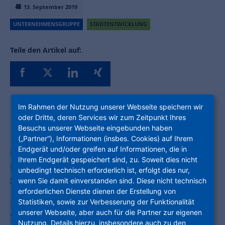
13. September 2019
UNTERNEHMENSGRUPPE
STADTENTWICKLUNG
Teile den Artikel auf:
Im Rahmen der Nutzung unserer Webseite speichern wir
oder Dritte, deren Services wir zum Zeitpunkt Ihres
Besuchs unserer Webseite eingebunden haben
(„Partner“), Informationen (insbes. Cookies) auf Ihrem
Endgerät und/oder greifen auf Informationen, die in
Bewohner aus dem Frankfurter Stadtteil
Ihrem Endgerät gespeichert sind, zu. Soweit dies nicht
Nied sind zur nächsten öffentlichen
unbedingt technisch erforderlich ist, erfolgt dies nur,
Stadtteilwerkstatt eingeladen
wenn Sie damit einverstanden sind. Diese nicht technisch
erforderlichen Dienste dienen der Erstellung von
Statistiken, sowie zur Verbesserung der Funktionalität
Frankfurt - Soziale Stadt Nied | Das
unserer Webseite, aber auch für die Partner zur eigenen
Stadtplanungsamt Frankfurt am Main, die
Nutzung. Details hierzu, insbesondere auch zu den