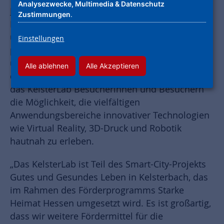
Analysezwecke, Multimedia & Datenschutz
Kelsterbach
– Im Rahmen der feierlichen
Zustimmungen
.
Eröffnung erhielten interessierte Bürgerinnen
und Bürger spannende Einblicke und konnten
Einstellungen
praxisnahe Erfahrungen mit digitalen Medien
und innovativen Technologien machen. Unter
Alle ablehnen
Alle Akzeptieren
dem Leitmotiv „smart – digital – erlebbar“ bietet
das KelsterLab Besucherinnen und Besuchern
die Möglichkeit, die vielfältigen
Anwendungsbereiche innovativer Technologien
wie Virtual Reality, 3D-Druck und Robotik
hautnah zu erleben.
„Das KelsterLab ist Teil des Smart-City-Projekts
Gutes und Gesundes Leben in Kelsterbach, das
im Rahmen des Förderprogramms Starke
Heimat Hessen umgesetzt wird. Es ist großartig,
dass wir weitere Fördermittel für die