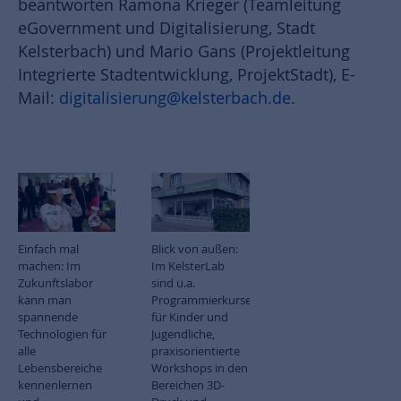
beantworten Ramona Krieger (Teamleitung
eGovernment und Digitalisierung, Stadt
Kelsterbach) und Mario Gans (Projektleitung
Integrierte Stadtentwicklung, ProjektStadt), E-
Mail:
digitalisierung
@kelsterbach.de
.
Einfach mal
Blick von außen:
machen: Im
Im KelsterLab
Zukunftslabor
sind u.a.
kann man
Programmierkurse
spannende
für Kinder und
Technologien für
Jugendliche,
alle
praxisorientierte
Lebensbereiche
Workshops in den
kennenlernen
Bereichen 3D-