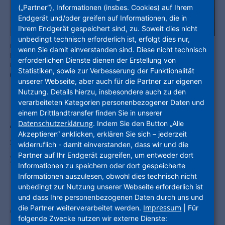
(„Partner“), Informationen (insbes. Cookies) auf Ihrem
Endgerät und/oder greifen auf Informationen, die in
Ihrem Endgerät gespeichert sind, zu. Soweit dies nicht
unbedingt technisch erforderlich ist, erfolgt dies nur,
Eröffnen feierlich das KelsterLab: (v. li.) Kelsterbachs Bürgermeister
wenn Sie damit einverstanden sind. Diese nicht technisch
Manfred Ockel, Stefan Sauer, Hessischer Staatssekretär für
erforderlichen Dienste dienen der Erstellung von
Digitalisierung und Innovation, und Marion Schmitz-Stadtfeld
Statistiken, sowie zur Verbesserung der Funktionalität
(ProjektStadt | Integrierte Stadtentwicklung. Foto: HMD
unserer Webseite, aber auch für die Partner zur eigenen
Nutzung. Details hierzu, insbesondere auch zu den
verarbeiteten Kategorien personenbezogener Daten und
einem Drittlandtransfer finden Sie in unserer
Am Freitag, den 14. Juni 2024, war es
Datenschutzerklärung
. Indem Sie den Button „Alle
Akzeptieren“ anklicken, erklären Sie sich – jederzeit
soweit: In Anwesenheit von Stefan
widerruflich - damit einverstanden, dass wir und die
Partner auf Ihr Endgerät zugreifen, um entweder dort
Sauer, Hessischer Staatssekretär für
Informationen zu speichern oder dort gespeicherte
Digitalisierung und Innovation, hat das
Informationen auszulesen, obwohl dies technisch nicht
unbedingt zur Nutzung unserer Webseite erforderlich ist
KelsterLab seine digitalen Tore für die
und dass Ihre personenbezogenen Daten durch uns und
Impressum
die Partner weiterverarbeitet werden.
| Für
Öffentlichkeit geöffnet.
folgende Zwecke nutzen wir externe Dienste: