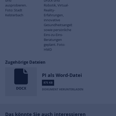
und
Druck und
ausprobieren.
Robotik, Virtual-
Foto: Stadt
Reality-
Kelsterbach
Erfahrungen,
innovative
Gesundheitsangebote
sowie persönliche
Eins-zu-Eins-
Beratungen
geplant. Foto:
HMD
Zugehörige Dateien
PI als Word-Datei
875 KB
DOCX
DOKUMENT HERUNTERLADEN
Das könnte Sie auch interessieren