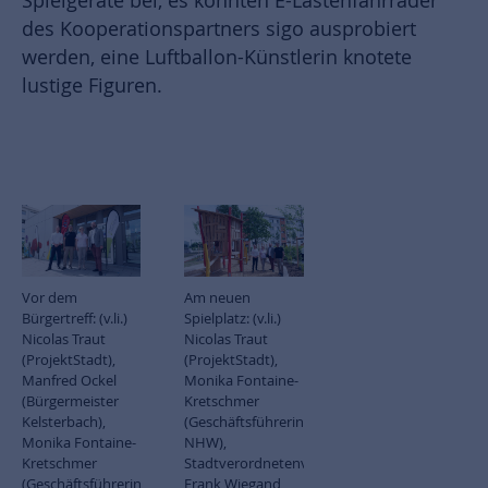
Spielgeräte bei, es konnten E-Lastenfahrräder
des Kooperationspartners sigo ausprobiert
werden, eine Luftballon-Künstlerin knotete
lustige Figuren.
Vor dem
Am neuen
Bürgertreff: (v.li.)
Spielplatz: (v.li.)
Nicolas Traut
Nicolas Traut
(ProjektStadt),
(ProjektStadt),
Manfred Ockel
Monika Fontaine-
(Bürgermeister
Kretschmer
Kelsterbach),
(Geschäftsführerin
Monika Fontaine-
NHW),
Kretschmer
Stadtverordnetenvorsteher
(Geschäftsführerin
Frank Wiegand