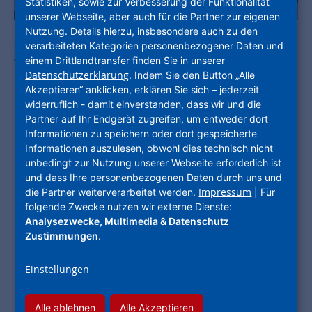
Statistiken, sowie zur Verbesserung der Funktionalität
unserer Webseite, aber auch für die Partner zur eigenen
Nutzung. Details hierzu, insbesondere auch zu den
Breites Angebot für alle Quartiersbewohner: Bürgertreff und
verarbeiteten Kategorien personenbezogener Daten und
Spielplatz im NHW-Quartier auf der Mainhöhe in Kelsterbach
wurden feierlich eröffnet. Foto: NHW /Marc Strohfeldt
einem Drittlandtransfer finden Sie in unserer
Datenschutzerklärung
. Indem Sie den Button „Alle
Akzeptieren“ anklicken, erklären Sie sich – jederzeit
widerruflich - damit einverstanden, dass wir und die
Partner auf Ihr Endgerät zugreifen, um entweder dort
Kelsterbach
– Am Donnerstag, den 19. Mai 2022,
Informationen zu speichern oder dort gespeicherte
eröffneten Manfred Ockel, Bürgermeister der
Informationen auszulesen, obwohl dies technisch nicht
Stadt Kelsterbach, und Monika Fontaine-
unbedingt zur Nutzung unserer Webseite erforderlich ist
Kretschmer, Geschäftsführerin der
und dass Ihre personenbezogenen Daten durch uns und
Impressum
die Partner weiterverarbeitet werden.
| Für
Unternehmensgruppe Nassauische Heimstätte
folgende Zwecke nutzen wir externe Dienste:
| Wohnstadt (NHW), feierlich den Bürgertreff
Analysezwecke, Multimedia & Datenschutz
MAINHÖHE sowie den angrenzenden Spielplatz
Zustimmungen
.
im gleichnamigen Quartier. „Der Bürgertreff
MAINHÖHE dient als Gemeinschaftseinrichtung
Einstellungen
mit breitem Angebot für alle
Quartiersbewohner. Insbesondere Kinder und
Alle ablehnen
Alle Akzeptieren