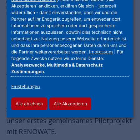
(v.l.): Andreas Kipp, Leiter Vertrieb und Marketing RENOWATE und
Akzeptieren“ anklicken, erklären Sie sich – jederzeit
NHW-Projektleiter Sven Schubert diskutierten über die Chancen und
widerruflich - damit einverstanden, dass wir und die
Herausforderungen der Seriellen Sanierung. Foto: NHW/ RENOWATE
Partner auf Ihr Endgerät zugreifen, um entweder dort
Informationen zu speichern oder dort gespeicherte
Informationen auszulesen, obwohl dies technisch nicht
unbedingt zur Nutzung unserer Webseite erforderlich ist
Der L’Immo Podcast ist ein Thementalk
und dass Ihre personenbezogenen Daten durch uns und
Impressum
die Partner weiterverarbeitet werden.
| Für
mit Experten der Immobilienbranche.
folgende Zwecke nutzen wir externe Dienste:
In der Folge „Serielle Sanierung – der
Analysezwecke, Multimedia & Datenschutz
Zustimmungen
.
Turbo für den klimaneutralen
Gebäudebestand“ gibt es spannende
Einstellungen
Einblicke in unsere erste serielle
Alle ablehnen
Alle Akzeptieren
Sanierung in Maintal-Bischofsheim –
unser erstes gemeinsames Pilotprojekt
mit RENOWATE.