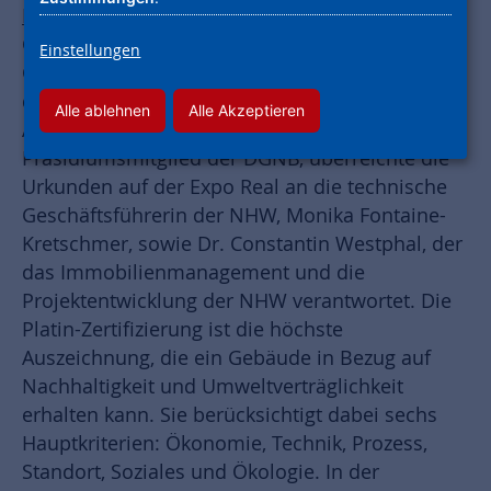
München
- Der "Waldschulbogen” in Frankfurt-
Griesheim wurde von der Deutschen
Einstellungen
Gesellschaft für Nachhaltiges Bauen (DGNB) mit
der Zertifizierung Platin ausgezeichnet. Prof. Dr.
Alle ablehnen
Alle Akzeptieren
Alexander Rudolphi, Gründungs- und
Präsidiumsmitglied der DGNB, überreichte die
Urkunden auf der Expo Real an die technische
Geschäftsführerin der NHW, Monika Fontaine-
Kretschmer, sowie Dr. Constantin Westphal, der
das Immobilienmanagement und die
Projektentwicklung der NHW verantwortet. Die
Platin-Zertifizierung ist die höchste
Auszeichnung, die ein Gebäude in Bezug auf
Nachhaltigkeit und Umweltverträglichkeit
erhalten kann. Sie berücksichtigt dabei sechs
Hauptkriterien: Ökonomie, Technik, Prozess,
Standort, Soziales und Ökologie. In der