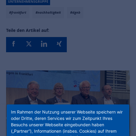
UNTERNEHMENSGRUPPE
#frankfurt
#nachhaltigkeit
#dgnb
Teile den Artikel auf:
Im Rahmen der Nutzung unserer Webseite speichern wir
oder Dritte, deren Services wir zum Zeitpunkt Ihres
Besuchs unserer Webseite eingebunden haben
(„Partner“), Informationen (insbes. Cookies) auf Ihrem