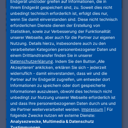
Endgerät und/oder greifen auf Informationen, die in
Ihrem Endgerät gespeichert sind, zu. Soweit dies nicht
unbedingt technisch erforderlich ist, erfolgt dies nur,
Freuen sich über die Auszeichnung: (v.l.n.r.) Dr. Constantin Westphal,
Monika Fontaine-Kretschmer (beide NHW Geschäftsführung), Prof.
wenn Sie damit einverstanden sind. Diese nicht technisch
Dr. Alexander Rudolphi (DGNB) und Helge Bitzer (NHW Leiter
erforderlichen Dienste dienen der Erstellung von
Neubau). Foto: NHW /
Statistiken, sowie zur Verbesserung der Funktionalität
unserer Webseite, aber auch für die Partner zur eigenen
Nutzung. Details hierzu, insbesondere auch zu den
verarbeiteten Kategorien personenbezogener Daten und
einem Drittlandtransfer finden Sie in unserer
Immobilienprojekt der
Datenschutzerklärung
. Indem Sie den Button „Alle
Unternehmensgruppe Nassauische
Akzeptieren“ anklicken, erklären Sie sich – jederzeit
widerruflich - damit einverstanden, dass wir und die
Heimstätte | Wohnstadt (NHW) in
Partner auf Ihr Endgerät zugreifen, um entweder dort
Informationen zu speichern oder dort gespeicherte
Frankfurt-Griesheim erhält DGNB-
Informationen auszulesen, obwohl dies technisch nicht
Zertifikat in Platin / Übergabe der
unbedingt zur Nutzung unserer Webseite erforderlich ist
und dass Ihre personenbezogenen Daten durch uns und
Urkunden an NHW-Geschäftsführung
Impressum
die Partner weiterverarbeitet werden.
| Für
folgende Zwecke nutzen wir externe Dienste:
auf der Expo Real in München
Analysezwecke, Multimedia & Datenschutz
Zustimmungen
.