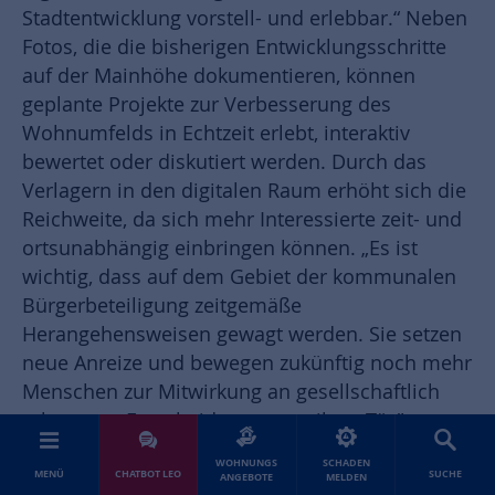
Stadtentwicklung vorstell- und erlebbar.“ Neben
Fotos, die die bisherigen Entwicklungsschritte
auf der Mainhöhe dokumentieren, können
geplante Projekte zur Verbesserung des
Wohnumfelds in Echtzeit erlebt, interaktiv
bewertet oder diskutiert werden. Durch das
Verlagern in den digitalen Raum erhöht sich die
Reichweite, da sich mehr Interessierte zeit- und
ortsunabhängig einbringen können. „Es ist
wichtig, dass auf dem Gebiet der kommunalen
Bürgerbeteiligung zeitgemäße
Herangehensweisen gewagt werden. Sie setzen
neue Anreize und bewegen zukünftig noch mehr
Menschen zur Mitwirkung an gesellschaftlich
relevanten Entscheidungen vor ihrer Tür", so
Bürgermeister Ockel.
WOHNUNGS
SCHADEN
MENÜ
CHATBOT LEO
SUCHE
ANGEBOTE
MELDEN