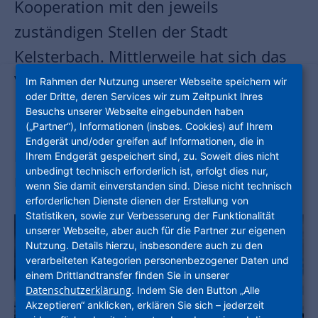
Kooperation mit den jeweils
zuständigen Stellen der Stadt
Kelsterbach. Mittlerweile hat sich das
Viertel, ehemals eine typische
Im Rahmen der Nutzung unserer Webseite speichern wir
oder Dritte, deren Services wir zum Zeitpunkt Ihres
Randlage, zum lebendigen
Besuchs unserer Webseite eingebunden haben
(„Partner“), Informationen (insbes. Cookies) auf Ihrem
Lebensmittelpunkt gewandelt. Wir
Endgerät und/oder greifen auf Informationen, die in
beleuchten einige Meilensteine dieser
Ihrem Endgerät gespeichert sind, zu. Soweit dies nicht
unbedingt technisch erforderlich ist, erfolgt dies nur,
richtungsweisenden Transformation.
wenn Sie damit einverstanden sind. Diese nicht technisch
erforderlichen Dienste dienen der Erstellung von
Statistiken, sowie zur Verbesserung der Funktionalität
unserer Webseite, aber auch für die Partner zur eigenen
Nutzung. Details hierzu, insbesondere auch zu den
verarbeiteten Kategorien personenbezogener Daten und
einem Drittlandtransfer finden Sie in unserer
Datenschutzerklärung
. Indem Sie den Button „Alle
Akzeptieren“ anklicken, erklären Sie sich – jederzeit