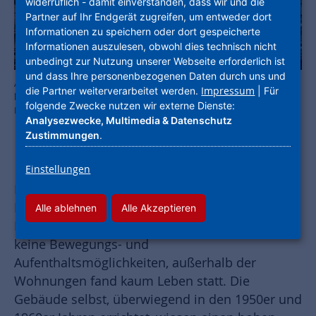
widerruflich - damit einverstanden, dass wir und die
Partner auf Ihr Endgerät zugreifen, um entweder dort
Informationen zu speichern oder dort gespeicherte
Informationen auszulesen, obwohl dies technisch nicht
unbedingt zur Nutzung unserer Webseite erforderlich ist
und dass Ihre personenbezogenen Daten durch uns und
Auf der Mainhöhe in Kelsterbach baut die NHW eine Kita und 237
Impressum
die Partner weiterverarbeitet werden.
| Für
bezahlbare Wohnungen – 77 davon gefördert. Foto: NHW / Stefan
folgende Zwecke nutzen wir externe Dienste:
Krutsch
Analysezwecke, Multimedia & Datenschutz
Zustimmungen
.
Einstellungen
Das Wohngebiet, das damals noch „An der
Niederhölle“ hieß, hatte lange Zeit mit seinem
Alle ablehnen
Alle Akzeptieren
Ruf zu kämpfen. Treffpunkte fehlten, es gab
keine Bewegungs- und
Aufenthaltsmöglichkeiten, außerhalb der
Wohnungen fand kaum Leben statt. Die
Gebäude selbst, überwiegend in den 1950er und