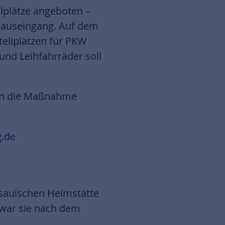
lplätze angeboten –
Hauseingang. Auf dem
tellplätzen für PKW
und Leihfahrräder soll
 in die Maßnahme
g.de
ssauischen Heimstätte
war sie nach dem