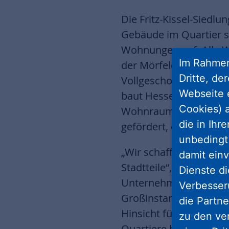
Die Fritz-Kissel-Siedlu
Gebäude im Quartier s
Wohnungen auf. Alle 
Im Rahmen
der Mörfelder Landstr
Dritte, de
Vollgeschoss ergänzt,
Webseite 
baut Hessens landese
Cookies) a
Wohnraum. 22 der 82 
die in Ihr
gefördert, die Förderq
unbedingt 
„Wir schaffen hier dr
damit einv
Stadtteile“, sagt NHW-
Dienste di
Unternehmensgeschich
Verbesseru
Großinstandhaltung dab
die Partne
Hinsicht für eine sehr
zu den ve
Quartiere halten. Die