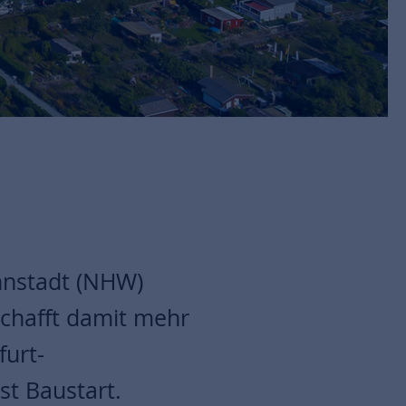
hnstadt (NHW)
 schafft damit mehr
urt-
st Baustart.