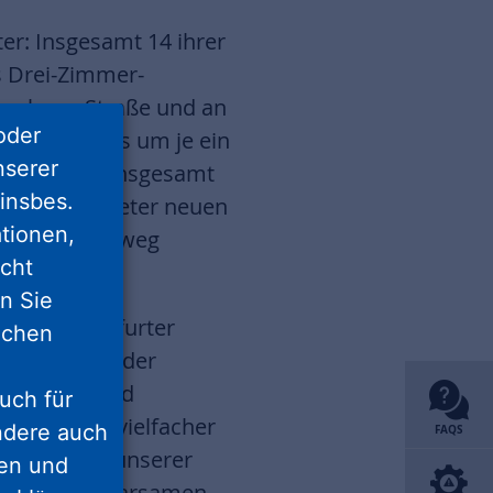
ter: Insgesamt 14 ihrer
s Drei-Zimmer-
eslauer Straße und an
oder
Obergeschoss um je ein
nserer
lgeschosse. Insgesamt
insbes.
00 Quadratmeter neuen
tionen,
eiten Förderweg
icht
nn Sie
esten Frankfurter
lichen
Erstmals in der
isierung und
uch für
was wir in vielfacher
ondere auch
FAQS
entwicklung unserer
ten und
den energiesparsamen