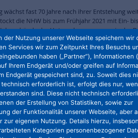
ng wächst fast 70 Jahre nach ihrer Entstehung wei
tockt die NHW bis zum Frühjahr 2021 mit Ein- bi
Wohngebäude der Unternehmensgruppe in der Br
 der Nutzung unserer Webseite speichern wir 
aße werden im dritten beziehungsweise vierten 
ren Services wir zum Zeitpunkt Ihres Besuchs u
 die Gebäude im Ziegelhüttenweg um je zwei Vol
eingebunden haben („Partner“), Informationen (
igene Wohnungsbaugesellschaft damit rund 5.1
uf Ihrem Endgerät und/oder greifen auf Informa
Mietwohnungen werden über den ersten und zw
em Endgerät gespeichert sind, zu. Soweit dies n
uote liegt somit bei knapp 30 Prozent.
technisch erforderlich ist, erfolgt dies nur, we
ingend benötigten Wohnraum in einem der beliebt
erstanden sind. Diese nicht technisch erforder
Geschäftsführerin Monika Fontaine-Kretschmer. „
enen der Erstellung von Statistiken, sowie zur
te arbeitet unser Unternehmensbereich Modern
ng der Funktionalität unserer Webseite, aber a
ei mit vorgefertigten Modulen in Holzbauweise, 
r zur eigenen Nutzung. Details hierzu, insbes
 effiziente und nachhaltige Möglichkeit zur Innen
rarbeiteten Kategorien personenbezogener Da
 Holzmodule sind besonders leicht und erfüllen 