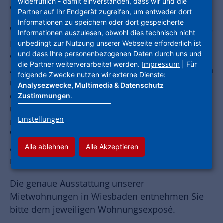
widerruflich - damit einverstanden, dass wir und die
Gewerbeflächen und Tiefgaragen.
Partner auf Ihr Endgerät zugreifen, um entweder dort
Informationen zu speichern oder dort gespeicherte
Wohnungen, Workspaces und viel Platz für neue
Informationen auszulesen, obwohl dies technisch nicht
Alte Gericht
Ideen bietet das
in zentraler Lage
unbedingt zur Nutzung unserer Webseite erforderlich ist
und dass Ihre personenbezogenen Daten durch uns und
von Wiesbaden. Die 48 neu geschaffenen
Impressum
die Partner weiterverarbeitet werden.
| Für
Altbau-Wohnungen passen für alle Altersklassen
folgende Zwecke nutzen wir externe Dienste:
und jede Lebensphase. Außerdem befinden sich
Analysezwecke, Multimedia & Datenschutz
dort frisch sanierte Büroräume für Start-ups
Zustimmungen
.
und Unternehmen, die das Alte Gericht mit
Einstellungen
mutigen Ideen fluten sowie ein flexibles Co-
Working in einmalig schöner und inspirierender
Atmosphäre. Das charmante Innenhof-Café
Alle ablehnen
Alle Akzeptieren
rundet das Angebot vor Ort ab.
Die genaue Ausstattung unserer
Mietwohnungen in Wiesbaden entnehmen Sie
bitte dem jeweiligen Wohnungsexposé.