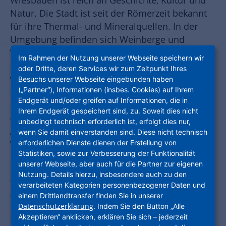
Wiesbaden ist reich an Geschichte, Kultur und
Natur. Die Stadt ist seit der Römerzeit bekannt
für ihre Thermal- und Mineralquellen. In der
Umgebung befinden sich Weinberge und
Wälder für Outdoor-Aktivitäten wie Wandern,
Im Rahmen der Nutzung unserer Webseite speichern wir
Klettern, Radfahren und Picknicken. Eine
oder Dritte, deren Services wir zum Zeitpunkt Ihres
vielfältige Kulturszene mit Museen, Galerien,
Besuchs unserer Webseite eingebunden haben
(„Partner“), Informationen (insbes. Cookies) auf Ihrem
Kinos und Theatern rundet das Angebot an
Endgerät und/oder greifen auf Informationen, die in
Freizeitaktivitäten ab. Wiesbaden verfügt über
Ihrem Endgerät gespeichert sind, zu. Soweit dies nicht
ein gut ausgebautes Netz von Straßen,
unbedingt technisch erforderlich ist, erfolgt dies nur,
Autobahnen, Bahnhöfen und öffentlichen
wenn Sie damit einverstanden sind. Diese nicht technisch
erforderlichen Dienste dienen der Erstellung von
Verkehrsmitteln.
Statistiken, sowie zur Verbesserung der Funktionalität
unserer Webseite, aber auch für die Partner zur eigenen
AntoniaGärten
Die
in Wiesbaden-Erbenheim
Nutzung. Details hierzu, insbesondere auch zu den
sind ein echter Wohlfühlort. Hier gibt es 174
verarbeiteten Kategorien personenbezogener Daten und
neue Mietwohnungen, die besonders für
einem Drittlandtransfer finden Sie in unserer
Datenschutzerklärung
. Indem Sie den Button „Alle
Haushalte mit kleinen und mittleren
Akzeptieren“ anklicken, erklären Sie sich – jederzeit
Einkommen geeignet sind. Außerdem gibt es