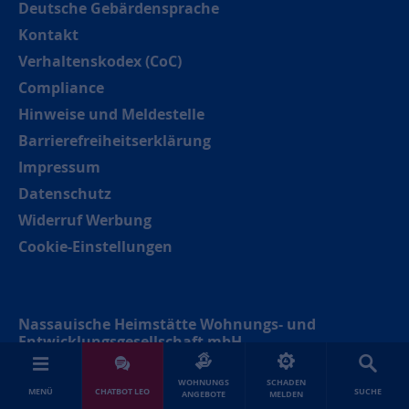
Deutsche Gebärdensprache
Kontakt
Verhaltenskodex (CoC)
Compliance
Hinweise und Meldestelle
Barrierefreiheitserklärung
Impressum
Datenschutz
Widerruf Werbung
Cookie-Einstellungen
Nassauische Heimstätte Wohnungs- und
Entwicklungsgesellschaft mbH
Schaumainkai 47
WOHNUNGS
SCHADEN
MENÜ
CHATBOT LEO
SUCHE
ANGEBOTE
MELDEN
60596 Frankfurt am Main