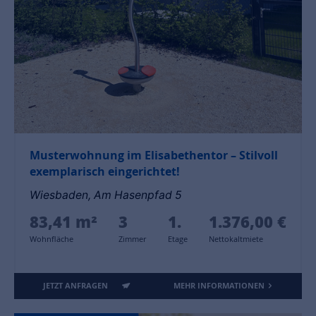
Musterwohnung im Elisabethentor – Stilvoll
exemplarisch eingerichtet!
Wiesbaden, Am Hasenpfad 5
83,41 m²
3
1.
1.376,00 €
Wohnfläche
Zimmer
Etage
Nettokaltmiete
JETZT ANFRAGEN
MEHR INFORMATIONEN