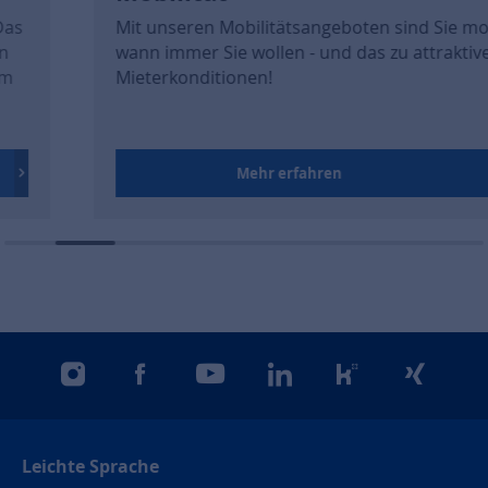
Mit unseren Mobilitätsangeboten sind Sie mobil,
wann immer Sie wollen - und das zu attraktiven
Mieterkonditionen!
Mehr erfahren
instagram
facebook
youtube
linkedin
kununu
xing
Leichte Sprache