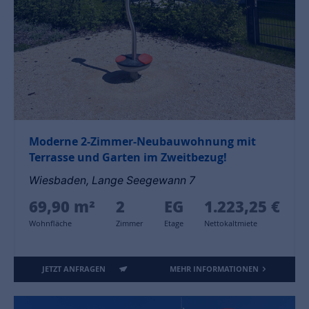
Moderne 2-Zimmer-Neubauwohnung mit
Terrasse und Garten im Zweitbezug!
Wiesbaden, Lange Seegewann 7
69,90 m²
2
EG
1.223,25 €
Wohnfläche
Zimmer
Etage
Nettokaltmiete
JETZT ANFRAGEN
MEHR INFORMATIONEN