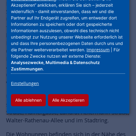
Michelstadt liegt im Odenwaldkreis in
Akzeptieren“ anklicken, erklären Sie sich – jederzeit
Südhessen zwischen Darmstadt und Heidelberg.
widerruflich - damit einverstanden, dass wir und die
Partner auf Ihr Endgerät zugreifen, um entweder dort
Umgeben vom Odenwald ist die Stadt vor allem
Informationen zu speichern oder dort gespeicherte
für Naturliebhaber ein idealer Wohnort. Der
Informationen auszulesen, obwohl dies technisch nicht
historische Stadtkern lädt zu einem gemütlichen
unbedingt zur Nutzung unserer Webseite erforderlich ist
Bummel ein. Flanieren Sie durch die Altstadt
und dass Ihre personenbezogenen Daten durch uns und
Impressum
die Partner weiterverarbeitet werden.
| Für
und genießen Sie den Anblick des alten
folgende Zwecke nutzen wir externe Dienste:
Fachwerks. Sowohl die Verkehrsanbindung als
Analysezwecke, Multimedia & Datenschutz
auch die Nahversorgung sind sehr gut. Schulen
Zustimmungen
.
und Kindertagesstätten sind ebenfalls
vorhanden.
Einstellungen
Unsere Mietwohnungen in Michelstadt befinden
Alle ablehnen
Alle Akzeptieren
sich in der Georg-Glenz-Straße, Michael-Haas-
Straße, Häfnergasse, Landrat-Ackermann-Straße,
Walter-Rathenau-Allee und im Stadtring.
Die Wohnungen befinden sich in der Nähe des