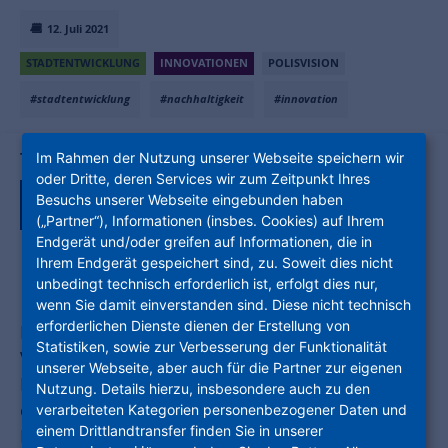
12. Juli 2021
STADTENTWICKLUNG
INNOVATIONEN
POLISVISION
#stadtentwicklung
#nachhaltigkeit
#innovation
Teile den Artikel auf:
Im Rahmen der Nutzung unserer Webseite speichern wir
oder Dritte, deren Services wir zum Zeitpunkt Ihres
Besuchs unserer Webseite eingebunden haben
(„Partner“), Informationen (insbes. Cookies) auf Ihrem
Endgerät und/oder greifen auf Informationen, die in
Ihrem Endgerät gespeichert sind, zu. Soweit dies nicht
unbedingt technisch erforderlich ist, erfolgt dies nur,
wenn Sie damit einverstanden sind. Diese nicht technisch
erforderlichen Dienste dienen der Erstellung von
Michael Groschek, Präsident des Deutschen
Statistiken, sowie zur Verbesserung der Funktionalität
Verbandes für Wohnungswesen, Städtebau und
unserer Webseite, aber auch für die Partner zur eigenen
Raumordnung
Nutzung. Details hierzu, insbesondere auch zu den
e. V., brachte es gleich mit seinen
verarbeiteten Kategorien personenbezogener Daten und
einem Drittlandtransfer finden Sie in unserer
Eröffnungsworten auf den Punkt: "Wir sind