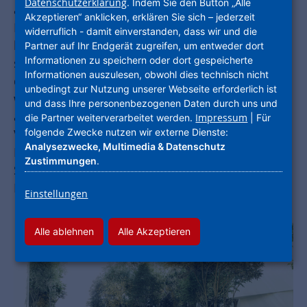
Datenschutzerklärung
. Indem Sie den Button „Alle
aufgerufen, Gemeinschaft möglich zu machen.
Akzeptieren“ anklicken, erklären Sie sich – jederzeit
Man darf sich durch Corona nicht irre machen
widerruflich - damit einverstanden, dass wir und die
lassen. Soziale Distanz ist keine urbane, keine
Partner auf Ihr Endgerät zugreifen, um entweder dort
Informationen zu speichern oder dort gespeicherte
soziale Tugend. Sie ist eine Zwangsmaßnahme,
Informationen auszulesen, obwohl dies technisch nicht
die nicht zum Leitfaden von Stadtentwicklung
unbedingt zur Nutzung unserer Webseite erforderlich ist
werden darf." Starke Worte Anfang November
und dass Ihre personenbezogenen Daten durch uns und
auf der Web-Konferenz des Deutschen
Impressum
die Partner weiterverarbeitet werden.
| Für
folgende Zwecke nutzen wir externe Dienste:
Verbandes für Wohnungswesen, Städtebau und
Analysezwecke, Multimedia & Datenschutz
Raumordnung e. V., dem Bundesverband DIE
Zustimmungen
.
STADTENTWICKLER und der Stiftung Städte für
Menschen.
Einstellungen
Alle ablehnen
Alle Akzeptieren