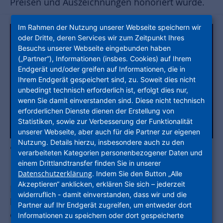
Preisen und Auszeichnungen honoriert wurde.
Im Rahmen der Nutzung unserer Webseite speichern wir
oder Dritte, deren Services wir zum Zeitpunkt Ihres
Besuchs unserer Webseite eingebunden haben
(„Partner“), Informationen (insbes. Cookies) auf Ihrem
Endgerät und/oder greifen auf Informationen, die in
Ihrem Endgerät gespeichert sind, zu. Soweit dies nicht
unbedingt technisch erforderlich ist, erfolgt dies nur,
wenn Sie damit einverstanden sind. Diese nicht technisch
erforderlichen Dienste dienen der Erstellung von
Statistiken, sowie zur Verbesserung der Funktionalität
unserer Webseite, aber auch für die Partner zur eigenen
Nutzung. Details hierzu, insbesondere auch zu den
© BMAS / agentur gretchen
verarbeiteten Kategorien personenbezogener Daten und
einem Drittlandtransfer finden Sie in unserer
Datenschutzerklärung
. Indem Sie den Button „Alle
Akzeptieren“ anklicken, erklären Sie sich – jederzeit
Im September konnte die NHW einen ganz
widerruflich - damit einverstanden, dass wir und die
besonderen Erfolg für sich verbuchen: Sie
Partner auf Ihr Endgerät zugreifen, um entweder dort
erhielt den CSR-Preis der Bundesregierung. Sie
Informationen zu speichern oder dort gespeicherte