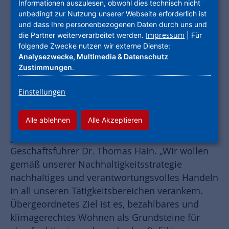
Informationen auszulesen, obwohl dies technisch nicht
setzte sich in der Kategorie Unternehmen mit
unbedingt zur Nutzung unserer Webseite erforderlich ist
250 bis 999 Beschäftigten gegen eine starke
und dass Ihre personenbezogenen Daten durch uns und
Konkurrenz durch. Insgesamt hatte die Jury 25
Impressum
die Partner weiterverarbeitet werden.
| Für
Unternehmen in fünf Kategorien nominiert. Die
folgende Zwecke nutzen wir externe Dienste:
Preisträger verkündeten Bundesminister
Analysezwecke, Multimedia & Datenschutz
Zustimmungen
.
Hubertus Heil und Staatssekretär Björn Böhning
per Video-Live-Stream. Die NHW hat vor allem
Einstellungen
durch ihr ganzheitliches
Nachhaltigkeitsengagement überzeugt. „Es freut
Alle ablehnen
Alle Akzeptieren
mich sehr, dass wir diesen renommierten Preis
gewonnen haben“, so der Leitende
Geschäftsführer Dr. Thomas Hain. „Wir wollen
gemäß unserer Nachhaltigkeitsstrategie
nachhaltiges und verantwortungsvolles Handeln
in all unseren Tätigkeitsbereichen verankern.
Übergeordnetes Ziel ist es, bezahlbares und
klimagerechtes Wohnen als Grundsteine für