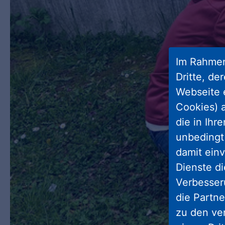
Im Rahmen
Dritte, de
Webseite 
Cookies) a
die in Ihr
unbedingt 
damit einv
Dienste di
Verbesseru
die Partne
zu den ve