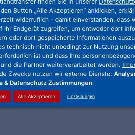
Datenschutz
tlandtransfer finden Sie in unserer
den Button „Alle Akzeptieren“ anklicken, erklä
erzeit widerruflich - damit einverstanden, dass 
f Ihr Endgerät zugreifen, um entweder dort Inf
ern oder dort gespeicherte Informationen auszu
es technisch nicht unbedingt zur Nutzung unse
erforderlich ist und dass Ihre personenbezoge
d Symbole aus umwelt-freundlichem Kreidespray regten die Bür
Imp
 und die Partner weiterverarbeitet werden.
nde Zwecke nutzen wir externe Dienste:
Analys
ia & Datenschutz Zustimmungen
.
nen
Alle Akzeptieren
Einstellungen