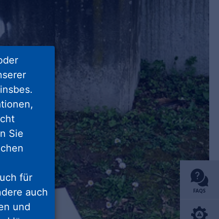
oder
nserer
insbes.
tionen,
icht
nn Sie
lichen
uch für
ondere auch
FAQS
ten und