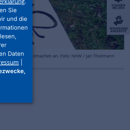
erklärung
.
SCHADEN
MELDEN
ren Sie
wir und die
ormationen
WOHNUNGS
ANGEBOTE
lesen,
rer
nen Daten
ger:innen zum Mitmachen an. Foto: NHW / Jan Thielmann
ressum
|
ezwecke,