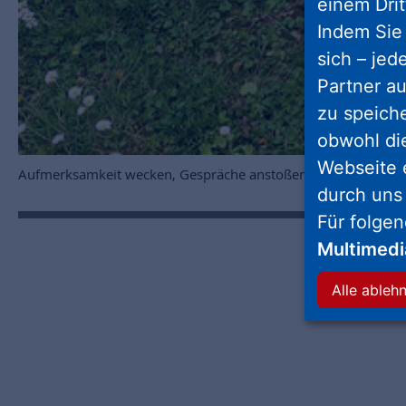
einem Drit
Indem Sie 
sich – jed
Partner au
zu speich
obwohl di
Webseite 
Aufmerksamkeit wecken, Gespräche anstoßen: Botschaften un
durch uns
Für folge
Multimed
Alle ableh