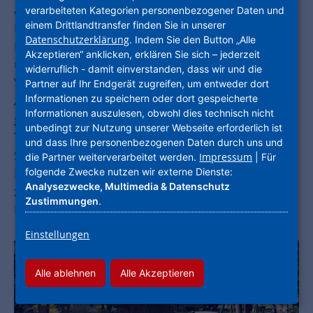
aufgenommen. Zwei Jahre später erstellte die
verarbeiteten Kategorien personenbezogener Daten und
einem Drittlandtransfer finden Sie in unserer
ProjektStadt ein Integriertes Städtebauliches
Datenschutzerklärung
. Indem Sie den Button „Alle
Handlungskonzept und übernahm das Projekt-
Akzeptieren“ anklicken, erklären Sie sich – jederzeit
und Quartiersmanagement. Ende 2020 ist die
widerruflich - damit einverstanden, dass wir und die
Verstetigung wichtiger Strukturen gelungen, der
Partner auf Ihr Endgerät zugreifen, um entweder dort
Informationen zu speichern oder dort gespeicherte
Auftrag vertragsgemäß ausgelaufen. Über die
Informationen auszulesen, obwohl dies technisch nicht
gesamte Programmlaufzeit hinweg betreute Jan
unbedingt zur Nutzung unserer Webseite erforderlich ist
Thielmann, Projektleiter Integrierte
und dass Ihre personenbezogenen Daten durch uns und
Stadtentwicklung, mit seinem Team die
Impressum
die Partner weiterverarbeitet werden.
| Für
folgende Zwecke nutzen wir externe Dienste:
Kommune am Taunus bei der Umsetzung
Analysezwecke, Multimedia & Datenschutz
zahlreicher Projekte – stets mit aktiver
Zustimmungen
.
Bürgerbeteiligung.
Einstellungen
Alle ablehnen
Alle Akzeptieren