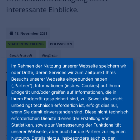
interessante Einblicke.
18. November 2021
STADTENTWICKLUNG
POLISVISION
#soziale stadt
#hofheim
Im Rahmen der Nutzung unserer Webseite speichern wir
oder Dritte, deren Services wir zum Zeitpunkt Ihres
Teile den Artikel auf:
Besuchs unserer Webseite eingebunden haben
(„Partner“), Informationen (insbes. Cookies) auf Ihrem
Endgerät und/oder greifen auf Informationen, die in
Ihrem Endgerät gespeichert sind, zu. Soweit dies nicht
unbedingt technisch erforderlich ist, erfolgt dies nur,
wenn Sie damit einverstanden sind. Diese nicht technisch
erforderlichen Dienste dienen der Erstellung von
Statistiken, sowie zur Verbesserung der Funktionalität
2007 wurde Hofheim Nord in das
unserer Webseite, aber auch für die Partner zur eigenen
Städtebauprogramm Soziale Stadt
Nutzung. Details hierzu, insbesondere auch zu den