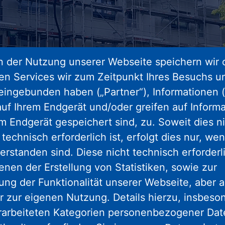
 der Nutzung unserer Webseite speichern wir 
ren Services wir zum Zeitpunkt Ihres Besuchs u
eingebunden haben („Partner“), Informationen (
uf Ihrem Endgerät und/oder greifen auf Informa
em Endgerät gespeichert sind, zu. Soweit dies n
technisch erforderlich ist, erfolgt dies nur, we
erstanden sind. Diese nicht technisch erforder
enen der Erstellung von Statistiken, sowie zur
ng der Funktionalität unserer Webseite, aber a
r zur eigenen Nutzung. Details hierzu, insbes
rarbeiteten Kategorien personenbezogener Da
isierungsphase, wie hier zum Beispiel in Wiesbaden-Bierstadt. 