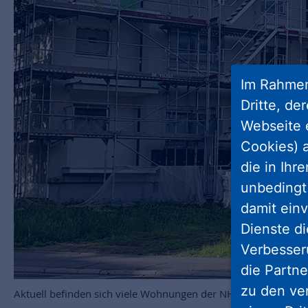
Im Rahmen
Dritte, de
Webseite 
Cookies) a
die in Ihr
unbedingt 
damit einv
Dienste di
Verbesseru
die Partne
zu den ve
Aktuell befinden sich viele Wohnungen der NHW in der Modern