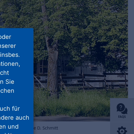
oder
nserer
insbes.
tionen,
icht
nn Sie
lichen
uch für
ondere auch
FAQS
ten und
Foto: NHW / Heike D. Schmitt