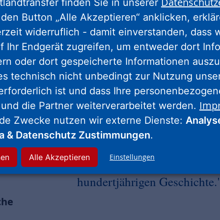
Datenschutz
tlandtransfer finden Sie in unserer
den Button „Alle Akzeptieren“ anklicken, erklä
erzeit widerruflich - damit einverstanden, dass 
f Ihr Endgerät zugreifen, um entweder dort Inf
ern oder dort gespeicherte Informationen auszu
es technisch nicht unbedingt zur Nutzung unse
erforderlich ist und dass Ihre personenbezoge
Imp
 und die Partner weiterverarbeitet werden.
nde Zwecke nutzen wir externe Dienste:
Analys
"Die Transformation unserer
ia & Datenschutz Zustimmungen
.
Wohnungsbestände ist eine 
nen
Alle Akzeptieren
Einstellungen
finanziellen Herausforderun
hundertjährigen Geschichte.
che