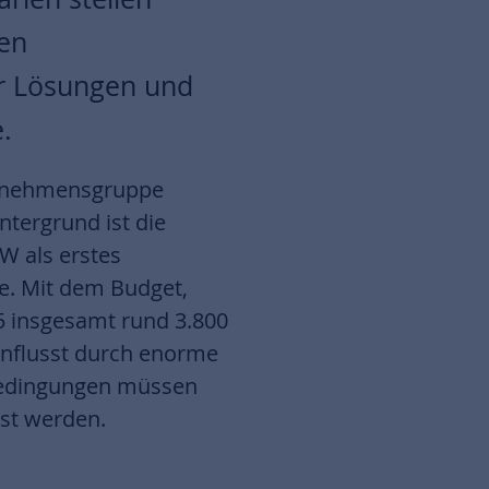
en
er Lösungen und
.
ternehmensgruppe
tergrund ist die
W als erstes
. Mit dem Budget,
25 insgesamt rund 3.800
influsst durch enorme
nbedingungen müssen
sst werden.