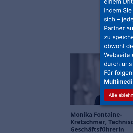
einem Drit
Indem Sie 
sich – jed
Partner au
zu speich
obwohl di
Webseite 
durch uns
Für folge
Multimed
Alle ableh
Monika Fontaine-
Kretschmer, Technis
Geschäftsführerin