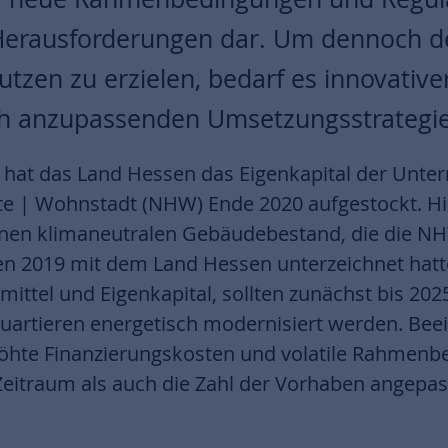
erausforderungen dar. Um dennoch d
tzen zu erzielen, bedarf es innovativ
ich anzupassenden Umsetzungsstrategie
 hat das Land Hessen das Eigenkapital der Un
e | Wohnstadt (NHW) Ende 2020 aufgestockt. Hin
einen klimaneutralen Gebäudebestand, die die NH
2019 mit dem Land Hessen unterzeichnet hatte
ittel und Eigenkapital, sollten zunächst bis 20
uartieren energetisch modernisiert werden. Bee
höhte Finanzierungskosten und volatile Rahme
Zeitraum als auch die Zahl der Vorhaben angepa