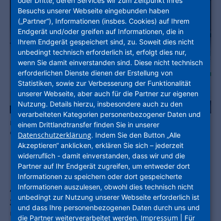
oder Dritte, deren Services wir zum Zeitpunkt Ihres
Besuchs unserer Webseite eingebunden haben
(„Partner“), Informationen (insbes. Cookies) auf Ihrem
Endgerät und/oder greifen auf Informationen, die in
Ihrem Endgerät gespeichert sind, zu. Soweit dies nicht
unbedingt technisch erforderlich ist, erfolgt dies nur,
wenn Sie damit einverstanden sind. Diese nicht technisch
erforderlichen Dienste dienen der Erstellung von
Statistiken, sowie zur Verbesserung der Funktionalität
unserer Webseite, aber auch für die Partner zur eigenen
Nutzung. Details hierzu, insbesondere auch zu den
verarbeiteten Kategorien personenbezogener Daten und
Nach den politischen Impulsen der Ministeriumsvertreter ging es in
einem Drittlandtransfer finden Sie in unserer
die Diskussion mit den Wohnungsunternehmen. Foto: NHW
Datenschutzerklärung
. Indem Sie den Button „Alle
Akzeptieren“ anklicken, erklären Sie sich – jederzeit
widerruflich - damit einverstanden, dass wir und die
Partner auf Ihr Endgerät zugreifen, um entweder dort
Informationen zu speichern oder dort gespeicherte
„Wir haben nur noch 20 Jahre, um die
Informationen auszulesen, obwohl dies technisch nicht
unbedingt zur Nutzung unserer Webseite erforderlich ist
geforderten Klimaziele im Bestand und Betrieb
und dass Ihre personenbezogenen Daten durch uns und
unserer über 2,1 Millionen Wohneinheiten zu
Impressum
die Partner weiterverarbeitet werden.
| Für