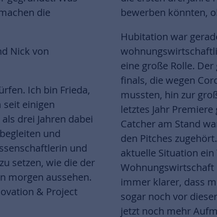
 machen die
bewerben könnten, oh
Hubitation war gerad
nd Nick von
wohnungswirtschaftli
eine große Rolle. Der
finals, die wegen Co
ürfen. Ich bin Frieda,
mussten, hin zur gro
seit einigen
letztes Jahr Premiere
 als drei Jahren dabei
Catcher am Stand wa
 begleiten und
den Pitches zugehört.
issenschaftlerin und
aktuelle Situation ein
zu setzen, wie die der
Wohnungswirtschaft is
n morgen aussehen.
immer klarer, dass ma
novation & Project
sogar noch vor diese
jetzt noch mehr Au