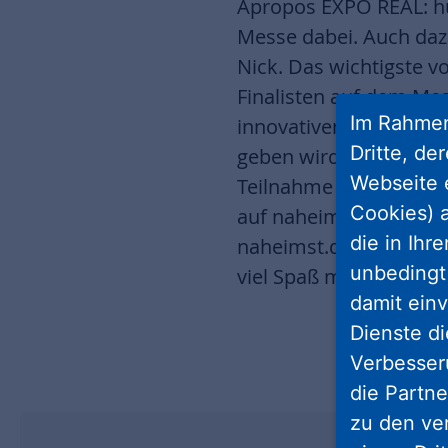
Apropos EXPO REAL: hub
Messe dabei. Auch dazu
Nick. Das wichtigste v
Finalisten auf dem Mes
Im Rahmen
innovativen Lösungen 
Dritte, de
geben wird, dürfen sich
Webseite 
Teilnahme an den Final
Cookies) a
auf naheimst.de/live. W
die in Ihr
naheimst.de/exporeal. 
unbedingt 
viel Spaß mit unserem
damit einv
Dienste di
Verbesseru
die Partne
zu den ve