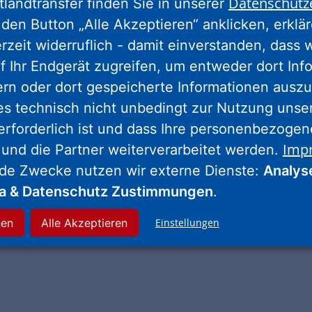
Datenschutz
tlandtransfer finden Sie in unserer
eschichte zum Zuhören
den Button „Alle Akzeptieren“ anklicken, erklä
erzeit widerruflich - damit einverstanden, dass 
f Ihr Endgerät zugreifen, um entweder dort Inf
ern oder dort gespeicherte Informationen auszu
es technisch nicht unbedingt zur Nutzung unse
1.00x
erforderlich ist und dass Ihre personenbezoge
Imp
 und die Partner weiterverarbeitet werden.
nde Zwecke nutzen wir externe Dienste:
Analys
ia & Datenschutz Zustimmungen
.
nen
Alle Akzeptieren
Einstellungen