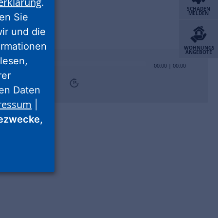
erklärung
.
SCHADEN
MELDEN
ren Sie
wir und die
ormationen
WOHNUNGS
ANGEBOTE
lesen,
00:00
|
00:00
rer
15
nen Daten
ressum
|
ezwecke,