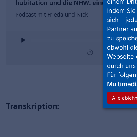
einem Drit
hubitation und die NHW: eine Erfolgsg
Indem Sie 
Podcast mit Frieda und Nick
sich – jed
Partner au
Audio
zu speich
Player
obwohl di
15
Webseite 
durch uns
Für folge
Multimed
Alle ableh
Transkription: