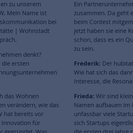
men zu unserem
Ein Partnerunternehm
HW. Mein Name ist
zusammen. Da geht es
enskommunikation bei
beim Contest mitgema
ätte | Wohnstadt
jetzt haben sie eine
präch.
schon, dass es ein Qu
zu sein.
rnehmen denkt?
 die ersten
Frederik:
Der hubitat
. Wohnungsunternehmen
Wie hat sich das dann
Interesse, die Reson
ich das Wohnen
Frieda:
Wir sind klei
en verändern, wie das
Namen aufbauen im in
hat bereits vor
unfassbar viele Star
 Innovation für
sich Startups eigentl
or gegründet. Was
die ersten drei Jahr