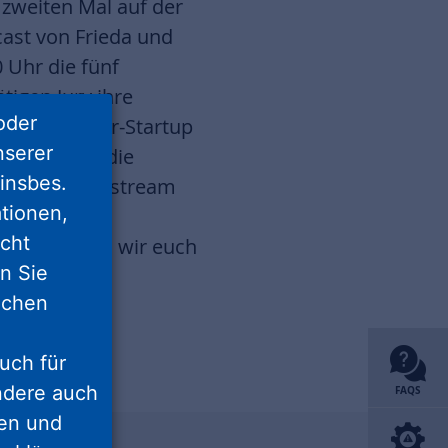
 zweiten Mal auf der
cast von Frieda und
 Uhr die fünf
tigen Jury ihre
oder
r ein Sieger-Startup
nserer
en – allein die
insbes.
s auch im Livestream
tionen,
d auf
icht
etzt wünschen wir euch
nn Sie
lichen
uch für
ondere auch
FAQS
ten und