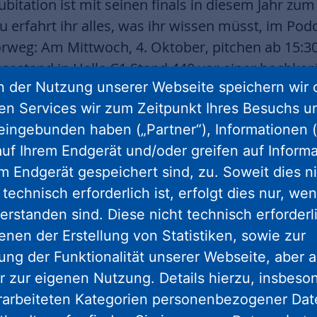
itation ist mit seinen finals in diesem Jahr zum
 erfahrt ihr alles, was ihr wissen müsst, im Pod
orweg: Am Mittwoch, 4. Oktober, pitchen ab 15:30
sestand in Halle C1 Stand 440 vor einer hochkarä
 der Nutzung unserer Webseite speichern wir 
für die Wohnungswirtschaft. Und auch wenn es nu
ren Services wir zum Zeitpunkt Ihres Besuchs u
 alle Finalisten bereits jetzt schon Gewinner nenn
eingebunden haben („Partner“), Informationen (
s ist ein Riesen-Erfolg. Wir übertragen die Final
uf Ihrem Endgerät und/oder greifen auf Informa
eitere Infos findet ihr auch hier auf der Seite un
em Endgerät gespeichert sind, zu. Soweit dies n
Wir freuen uns über alle, die dabei sind – und j
technisch erforderlich ist, erfolgt dies nur, we
 Podcast.
erstanden sind. Diese nicht technisch erforder
enen der Erstellung von Statistiken, sowie zur
ng der Funktionalität unserer Webseite, aber a
r zur eigenen Nutzung. Details hierzu, insbes
rarbeiteten Kategorien personenbezogener Da